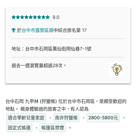
9.0
於
台中市露營區類
中綜合排名第 17
地址：台中市石岡區萬仙街岡仙巷7-1號
過去一週瀏覽量超過28次。
台中石岡 九甲林 (狩獵帳) 位於台中市石岡區，是頗受歡迎的
地點。 親身體驗過的旅客之中，有人認為
適合學齡兒童家庭
、
南非狩獵帳
、
2800-5800元
、
固定式帳篷
、
帳篷區禁煙
。