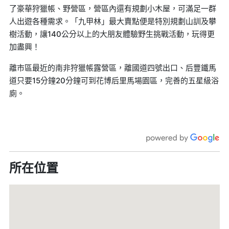
了豪華狩獵帳、野營區，營區內還有規劃小木屋，可滿足一群
人出遊各種需求。「九甲林」最大賣點便是特別規劃山訓及攀
樹活動，讓140公分以上的大朋友體驗野生挑戰活動，玩得更
加盡興！
離市區最近的南非狩獵帳露營區，離國道四號出口、后豐鐵馬
道只要15分鐘20分鐘可到花博后里馬場園區，完善的五星級浴
廁。
所在位置