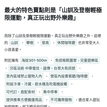
最大的特色賣點則是
「山訓及登樹輕極
限運動，真正玩出野外樂趣」
而除了山訓及登樹輕極限運動，真正玩出野外樂趣之外，這裡
的
山訓
、
攀樹
、
登高
、
休閒咖啡廳
也非常受大人
小孩喜愛。
附近擁有
海拔301-500m
、
免搭帳輕露營、兒童遊樂區
、
分區浴廁 中華電信、遠傳、台哥大有訊號
、
室內區域禁止寵物入內
、
營區內設置餐廳/咖啡廳
、
附設冷凍、冷藏、飲水機及吹風機設備
、
可代訂、直配食材
、
集中停車
、
提供推車方便搬運用品
、
不可攜帶寵物
，適合家人遊玩
拍照錄影，留下精采的回憶。