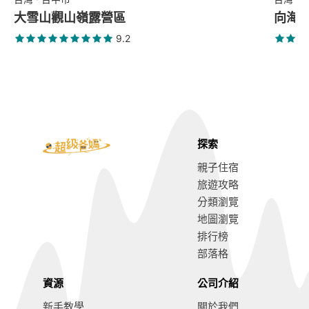
大雪山觀山嶺露營區
向海那漾
9.2
探索
親子住宿
旅遊攻略
分類瀏覽
地圖瀏覽
排行榜
部落格
資源
公司介紹
新手教學
關於我們