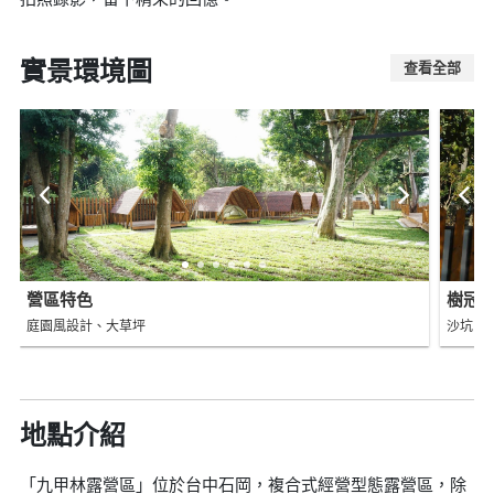
實景環境圖
查看全部
營區特色
樹冠
庭園風設計、大草坪
沙坑、
地點介紹
「九甲林露營區」位於台中石岡，複合式經營型態露營區，除