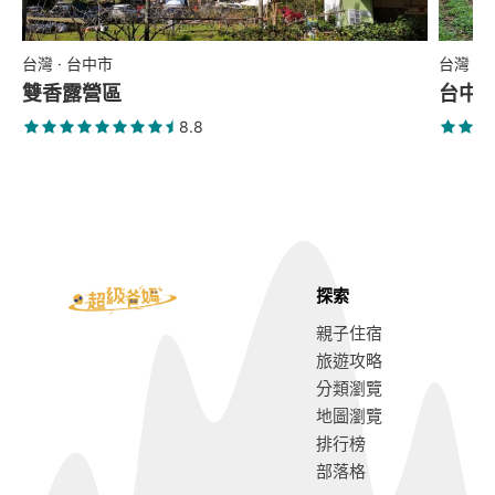
台灣 · 台中市
台灣 ·
雙香露營區
台中石
8.8
探索
親子住宿
旅遊攻略
分類瀏覽
地圖瀏覽
排行榜
部落格