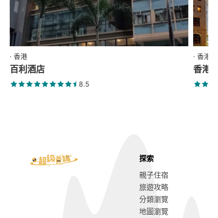
· 香港
· 香港
百利酒店
香港
8.5
探索
親子住宿
旅遊攻略
分類瀏覽
地圖瀏覽