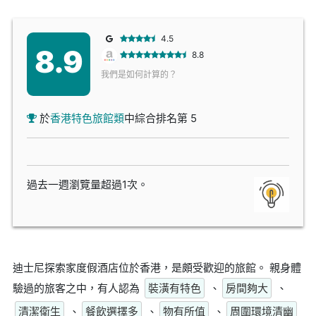
4.5
8.9
8.8
我們是如何計算的？
於
香港特色旅館類
中綜合排名第 5
過去一週瀏覽量超過1次。
迪士尼探索家度假酒店位於香港，是頗受歡迎的旅館。 親身體
驗過的旅客之中，有人認為
裝潢有特色
、
房間夠大
、
清潔衛生
、
餐飲選擇多
、
物有所值
、
周圍環境清幽