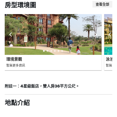
房型環境圖
查看全部
環境景觀
泳池
暫無更多資訊
暫無更
附註一：4星級飯店，雙人房36平方公尺。
地點介紹