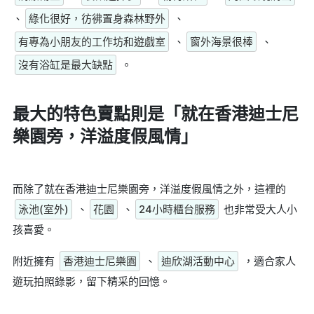
、
綠化很好，彷彿置身森林野外
、
有專為小朋友的工作坊和遊戲室
、
窗外海景很棒
、
沒有浴缸是最大缺點
。
最大的特色賣點則是
「就在香港迪士尼
樂園旁，洋溢度假風情」
而除了就在香港迪士尼樂園旁，洋溢度假風情之外，這裡的
泳池(室外)
、
花園
、
24小時櫃台服務
也非常受大人小
孩喜愛。
附近擁有
香港迪士尼樂園
、
迪欣湖活動中心
，適合家人
遊玩拍照錄影，留下精采的回憶。