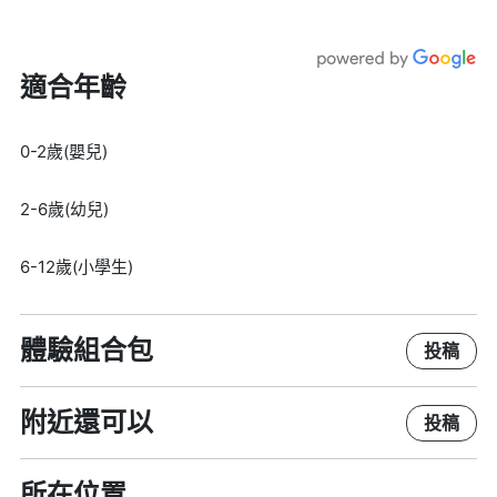
適合年齡
0-2歲(嬰兒)
2-6歲(幼兒)
6-12歲(小學生)
體驗組合包
投稿
附近還可以
投稿
所在位置