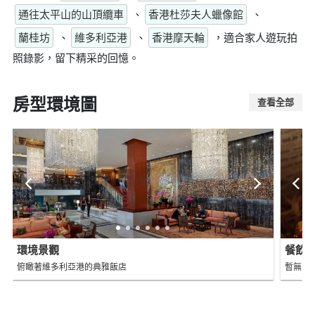
通往太平山的山頂纜車
、
香港杜莎夫人蠟像館
、
蘭桂坊
、
維多利亞港
、
香港摩天輪
，適合家人遊玩拍
照錄影，留下精采的回憶。
房型環境圖
查看全部
環境景觀
餐飲
俯瞰著維多利亞港的典雅飯店
暫無更