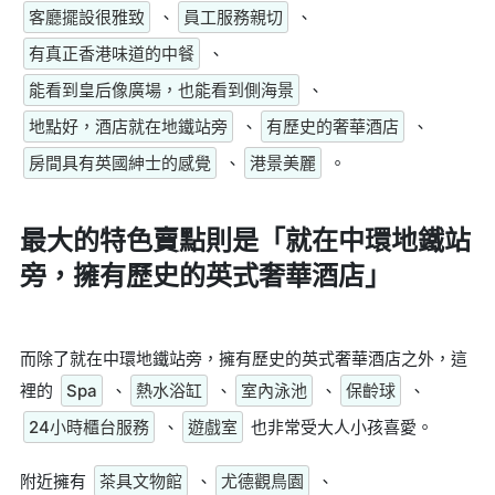
客廳擺設很雅致
、
員工服務親切
、
有真正香港味道的中餐
、
能看到皇后像廣場，也能看到側海景
、
地點好，酒店就在地鐵站旁
、
有歷史的奢華酒店
、
房間具有英國紳士的感覺
、
港景美麗
。
最大的特色賣點則是
「就在中環地鐵站
旁，擁有歷史的英式奢華酒店」
而除了就在中環地鐵站旁，擁有歷史的英式奢華酒店之外，這
裡的
Spa
、
熱水浴缸
、
室內泳池
、
保齡球
、
24小時櫃台服務
、
遊戲室
也非常受大人小孩喜愛。
附近擁有
茶具文物館
、
尤德觀鳥園
、