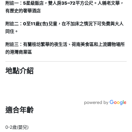
附註一：5星級飯店，雙人房35~72平方公尺。人稱老文華，
有歷史的奢華酒店
附註二：0至11歲(含)兒童，在不加床之情況下可免費與大人
同住。
附註三：有蘭桂坊繁華的夜生活、荷南美食區和上流購物場所
的港灣商業區
地點介紹
適合年齡
0-2歲(嬰兒)