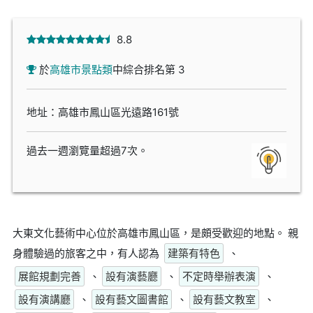
8.8
於
高雄市景點類
中綜合排名第 3
地址：高雄市鳳山區光遠路161號
過去一週瀏覽量超過7次。
大東文化藝術中心位於高雄市鳳山區，是頗受歡迎的地點。 親
身體驗過的旅客之中，有人認為
建築有特色
、
展館規劃完善
、
設有演藝廳
、
不定時舉辦表演
、
設有演講廳
、
設有藝文圖書館
、
設有藝文教室
、