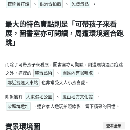
夜晚會打燈
、
很適合拍照
、
免費景點
。
最大的特色賣點則是
「可帶孩子來看
展，圖書室亦可閱讀，周遭環境適合跑
跳」
而除了可帶孩子來看展，圖書室亦可閱讀，周遭環境適合跑跳
之外，這裡的
裝置藝術
、
園區內有咖啡騰
、
鄰近捷運大東站
也非常受大人小孩喜愛。
附近擁有
大東濕地公園
、
鳳山地方文化館
、
柴頭埤遺址
，適合家人遊玩拍照錄影，留下精采的回憶。
實景環境圖
查看全部