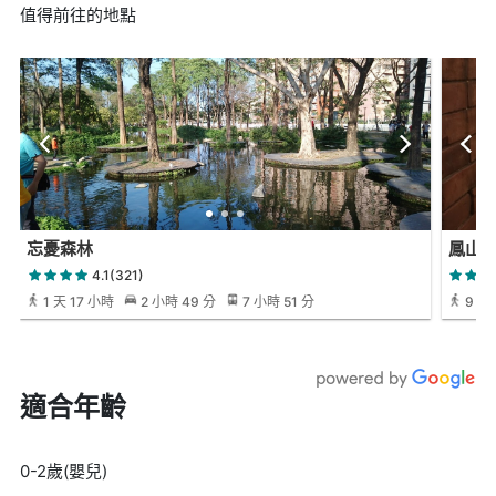
值得前往的地點
忘憂森林
鳳山
4.1(321)
1 天 17 小時
2 小時 49 分
7 小時 51 分
9 分
適合年齡
0-2歲(嬰兒)