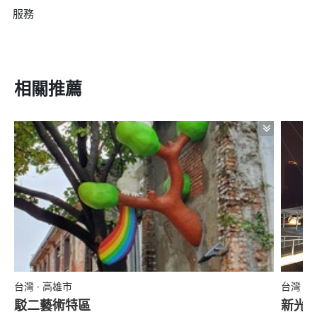
服務
相關推薦
台灣 · 高雄市
台灣 ·
駁二藝術特區
新光