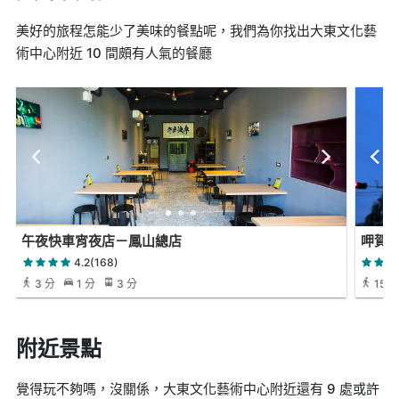
美好的旅程怎能少了美味的餐點呢，我們為你找出大東文化藝
術中心附近 10 間頗有人氣的餐廳
午夜快車宵夜店－鳳山總店
呷賀
4.2(168)
3 分
1 分
3 分
15 分
附近景點
覺得玩不夠嗎，沒關係，大東文化藝術中心附近還有 9 處或許