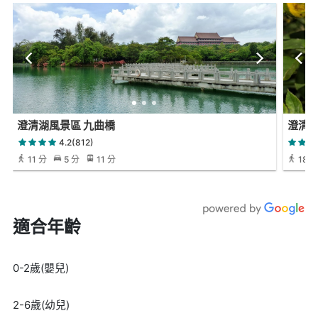
澄清湖風景區 九曲橋
澄清
4.2(812)
11 分
5 分
11 分
18 
適合年齡
0-2歲(嬰兒)
2-6歲(幼兒)