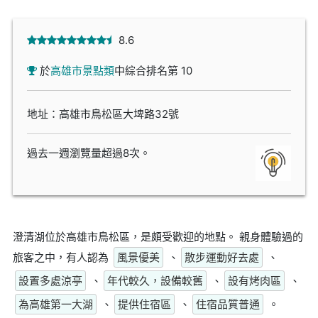
8.6
於
高雄市景點類
中綜合排名第 10
地址：高雄市鳥松區大埤路32號
過去一週瀏覽量超過8次。
澄清湖位於高雄市鳥松區，是頗受歡迎的地點。 親身體驗過的
旅客之中，有人認為
風景優美
、
散步運動好去處
、
設置多處涼亭
、
年代較久，設備較舊
、
設有烤肉區
、
為高雄第一大湖
、
提供住宿區
、
住宿品質普通
。