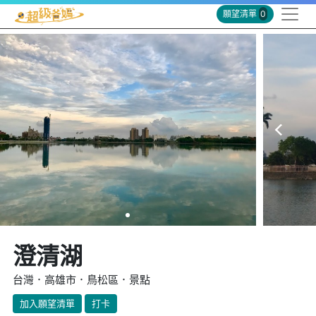
願望清單
0
澄清湖
台灣．高雄市．鳥松區．景點
加入願望清單
打卡