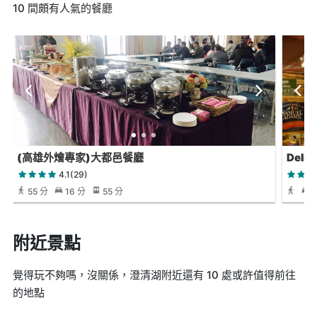
10 間頗有人氣的餐廳
(高雄外燴專家)大都邑餐廳
Deli 
4.1(29)
55 分
16 分
55 分
附近景點
覺得玩不夠嗎，沒關係，澄清湖附近還有 10 處或許值得前往
的地點