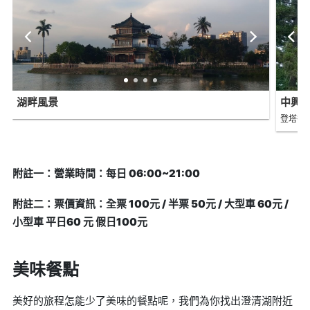
湖畔風景
中興
登塔後
附註一：營業時間：每日 06:00~21:00
附註二：票價資訊：全票 100元 / 半票 50元 / 大型車 60元 /
小型車 平日60 元 假日100元
美味餐點
美好的旅程怎能少了美味的餐點呢，我們為你找出澄清湖附近