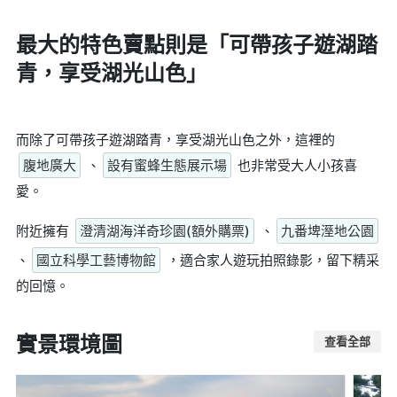
最大的特色賣點則是
「可帶孩子遊湖踏
青，享受湖光山色」
而除了可帶孩子遊湖踏青，享受湖光山色之外，這裡的
腹地廣大
、
設有蜜蜂生態展示場
也非常受大人小孩喜
愛。
附近擁有
澄清湖海洋奇珍園(額外購票)
、
九番埤溼地公園
、
國立科學工藝博物館
，適合家人遊玩拍照錄影，留下精采
的回憶。
實景環境圖
查看全部