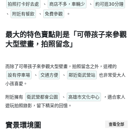
拍照打卡好去處
、
商店不多，車輛少
、
約可逛30分鐘
、
附近有餐飲
、
免費參觀
。
最大的特色賣點則是
「可帶孩子來參觀
大型壁畫，拍照留念」
而除了可帶孩子來參觀大型壁畫，拍照留念之外，這裡的
設有停車場
、
交通方便
、
鄰近衛武營站
也非常受大人
小孩喜愛。
附近擁有
衛武營都會公園
、
高雄市文化中心
，適合家人
遊玩拍照錄影，留下精采的回憶。
實景環境圖
查看全部