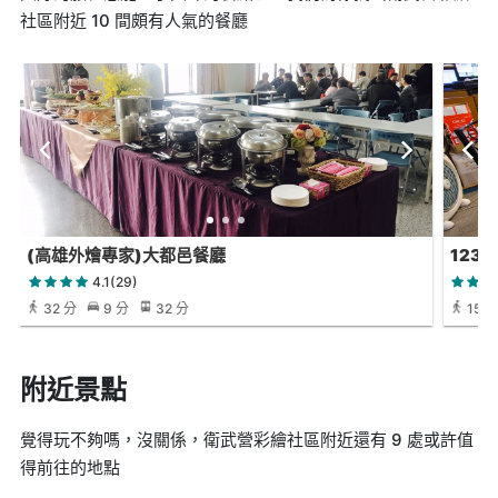
社區附近 10 間頗有人氣的餐廳
(高雄外燴專家)大都邑餐廳
123
4.1(29)
32 分
9 分
32 分
15 分
附近景點
覺得玩不夠嗎，沒關係，衛武營彩繪社區附近還有 9 處或許值
得前往的地點