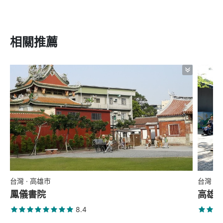
相關推薦
台灣 · 高雄市
台灣 ·
鳳儀書院
高雄
8.4