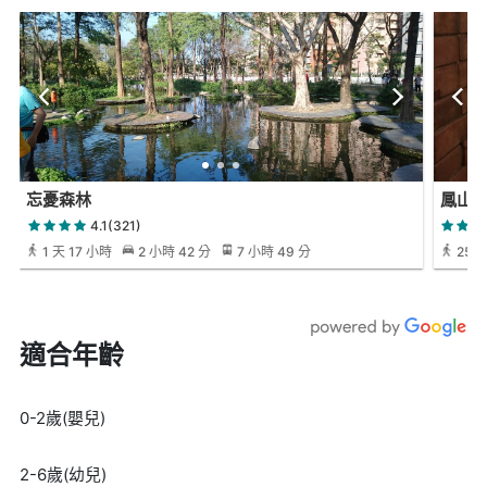
忘憂森林
鳳山
4.1(321)
1 天 17 小時
2 小時 42 分
7 小時 49 分
25 
適合年齡
0-2歲(嬰兒)
2-6歲(幼兒)