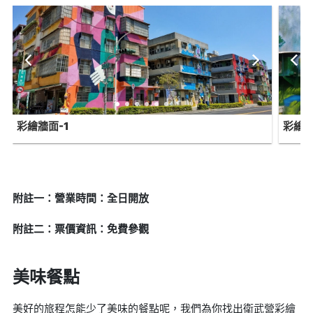
彩繪牆面-1
彩繪牆
附註一：營業時間：全日開放
附註二：票價資訊：免費參觀
美味餐點
美好的旅程怎能少了美味的餐點呢，我們為你找出衛武營彩繪