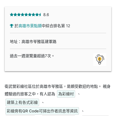
8.6
於
高雄市景點類
中綜合排名第 12
地址：高雄市苓雅區建軍路
過去一週瀏覽量超過7次。
衛武營彩繪社區位於高雄市苓雅區，是頗受歡迎的地點。 親身
體驗過的旅客之中，有人認為
為彩繪村
、
建築上有各式彩繪
、
彩繪旁有QR Code可掃出作者訊息等資訊
、