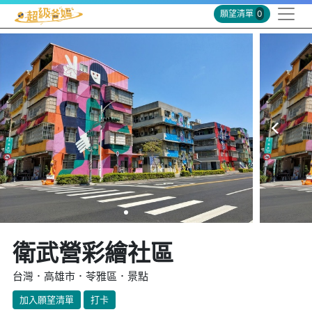
願望清單
0
衛武營彩繪社區
台灣．高雄市．苓雅區．景點
加入願望清單
打卡