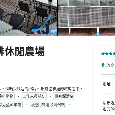
啡休閒農場
於
高
地址：
，是頗受歡迎的地點。 親身體驗過的旅客之中，
養小動物
、
工作人員親切
、
設有溜滑梯
、
您最近
有兒童籃球場
、
可邊用餐邊欣賞飛機
、
地方的