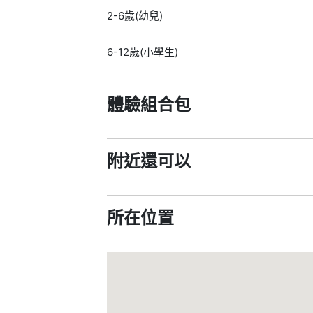
2-6歲(幼兒)
6-12歲(小學生)
體驗組合包
附近還可以
所在位置