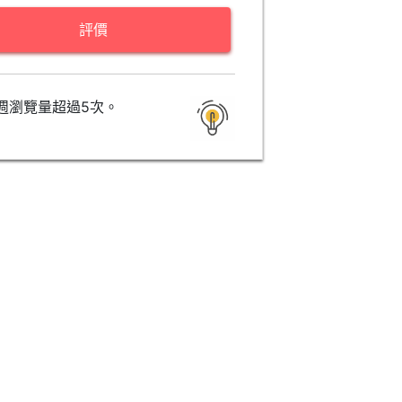
評價
週瀏覽量超過5次。