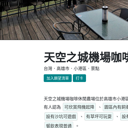
天空之城機場咖
台灣．高雄市．小港區．景點
加入願望清單
打卡
天空之城機場咖啡休閒農場位於高雄市小港區
有人認為
可欣賞飛機起降
、
園區內有飼
設有沙坑可遊戲
、
有草坪可玩耍
、
設
餐飲表現普通
。