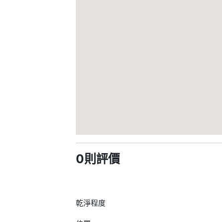
0則評價
乾淨程度