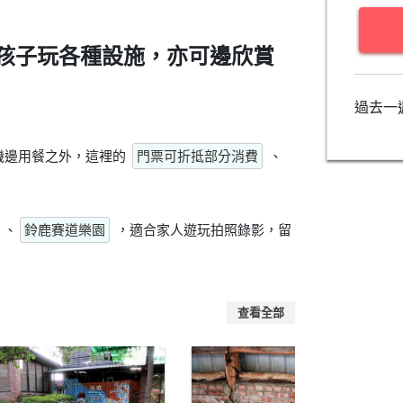
孩子玩各種設施，亦可邊欣賞
過去一
機邊用餐之外，這裡的
門票可折抵部分消費
、
、
鈴鹿賽道樂園
，適合家人遊玩拍照錄影，留
查看全部