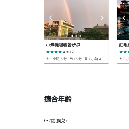
小港機場觀景步道
紅毛
4.3(12)
1 小時 5 分
15 分
1 小時 43
3 
分
分
適合年齡
0-2歲(嬰兒)