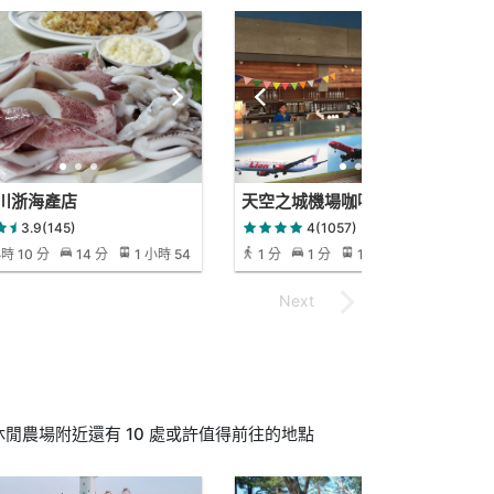
川浙海產店
天空之城機場咖啡休閒農場
3.9(145)
4(1057)
時 10 分
14 分
1 小時 54
1 分
1 分
1 分
閒農場附近還有 10 處或許值得前往的地點