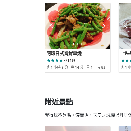
阿環日式海鮮串燒
上味
4(145)
1 小時 8 分
14 分
1 小時 52
1 小
分
分
附近景點
覺得玩不夠嗎，沒關係，天空之城機場咖啡休