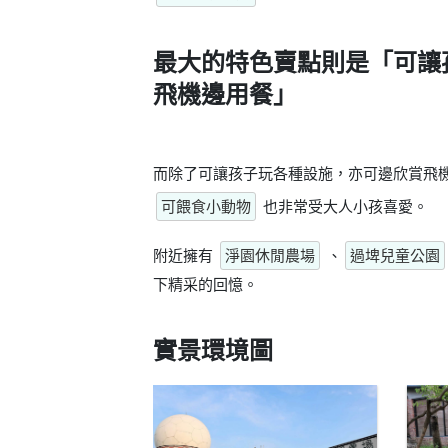
最大的特色賣點則是
「可讓
飛機邊用餐」
而除了可讓孩子玩各種設施，亦可邊欣賞飛
可餵食小動物
也非常受大人小孩喜愛。
附近擁有
淨園休閒農場
、
過埤兒童公園
下精采的回憶。
實景環境圖