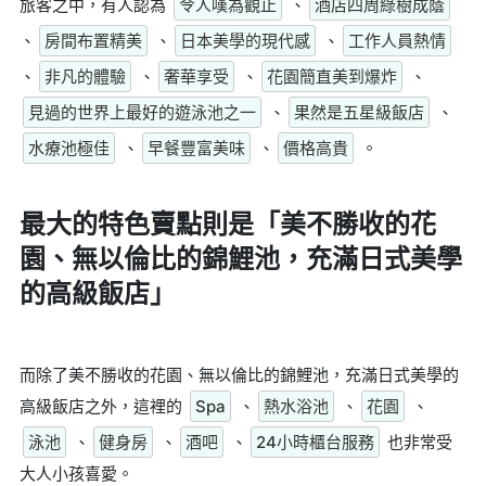
旅客之中，有人認為
令人嘆為觀止
、
酒店四周綠樹成蔭
、
房間布置精美
、
日本美學的現代感
、
工作人員熱情
、
非凡的體驗
、
奢華享受
、
花園簡直美到爆炸
、
見過的世界上最好的遊泳池之一
、
果然是五星級飯店
、
水療池極佳
、
早餐豐富美味
、
價格高貴
。
最大的特色賣點則是
「美不勝收的花
園、無以倫比的錦鯉池，充滿日式美學
的高級飯店」
而除了美不勝收的花園、無以倫比的錦鯉池，充滿日式美學的
高級飯店之外，這裡的
Spa
、
熱水浴池
、
花園
、
泳池
、
健身房
、
酒吧
、
24小時櫃台服務
也非常受
大人小孩喜愛。