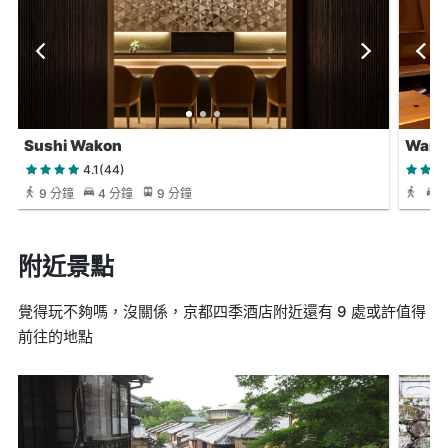
Sushi Wakon
Waraj
4.1(44)
9 分鐘
4 分鐘
9 分鐘
附近景點
覺得玩不夠嗎，沒關係，京都四季酒店附近還有 9 處或許值得
前往的地點