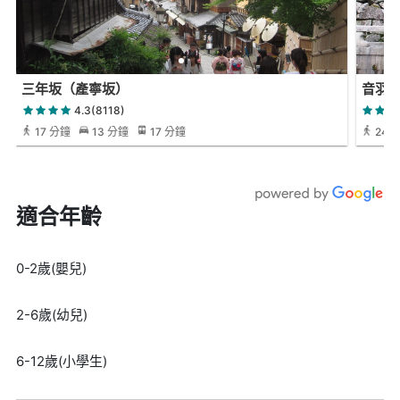
三年坂（產寧坂）
音羽
4.3(8118)
17 分鐘
13 分鐘
17 分鐘
24 
適合年齡
0-2歲(嬰兒)
2-6歲(幼兒)
6-12歲(小學生)