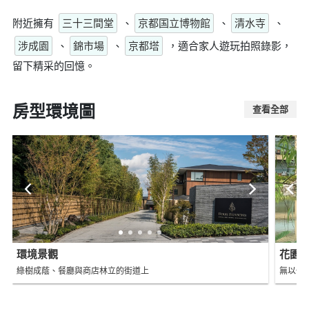
附近擁有
三十三間堂
、
京都国立博物館
、
清水寺
、
涉成園
、
錦市場
、
京都塔
，適合家人遊玩拍照錄影，
留下精采的回憶。
房型環境圖
查看全部
環境景觀
花園
綠樹成蔭、餐廳與商店林立的街道上
無以倫