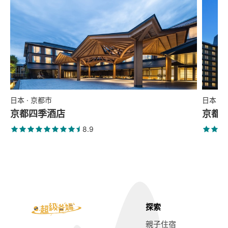
日本 · 京都市
日本 ·
京都四季酒店
京都
8.9
探索
親子住宿