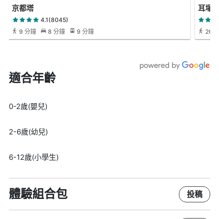
京都塔
耳塚
4.1(8045)
9 分鐘
8 分鐘
9 分鐘
26 
適合年齡
0-2歲(嬰兒)
2-6歲(幼兒)
6-12歲(小學生)
體驗組合包
投稿