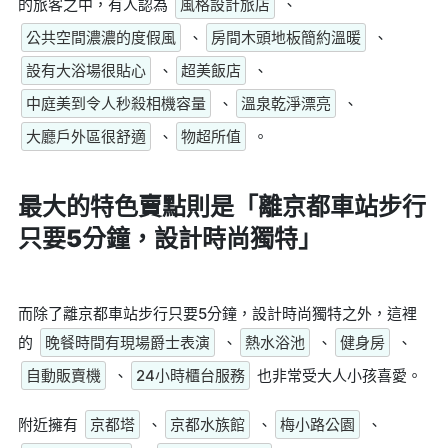
的旅客之中，有人認為
風格設計旅店
、
公共空間濃濃的度假風
、
房間木頭地板簡約溫暖
、
設有大浴場很貼心
、
超美飯店
、
中庭美到令人秒殺相機容量
、
溫泉乾淨漂亮
、
大廳戶外區很舒適
、
物超所值
。
最大的特色賣點則是
「離京都車站步行
只要5分鐘，設計時尚獨特」
而除了離京都車站步行只要5分鐘，設計時尚獨特之外，這裡
的
晚餐時間有現場爵士表演
、
熱水浴池
、
健身房
、
自動販賣機
、
24小時櫃台服務
也非常受大人小孩喜愛。
附近擁有
京都塔
、
京都水族館
、
梅小路公園
、