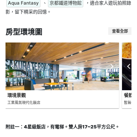
Aqua Fantasy
、
京都鐵道博物館
，適合家人遊玩拍照錄
影，留下精采的回憶。
房型環境圖
查看全部
環境景觀
餐飲
工業風氛現代化飯店
暫無價
附註一：4星級飯店，有電梯。雙人房17~25平方公尺。