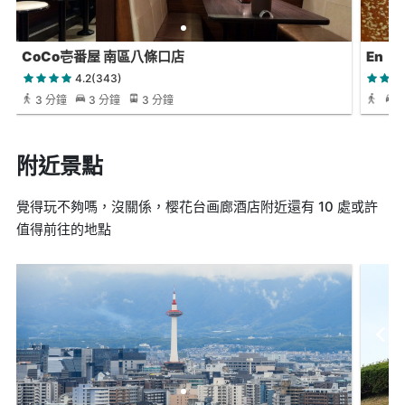
CoCo壱番屋 南區八條口店
En
4.2(343)
3 分鐘
3 分鐘
3 分鐘
附近景點
覺得玩不夠嗎，沒關係，樱花台画廊酒店附近還有 10 處或許
值得前往的地點