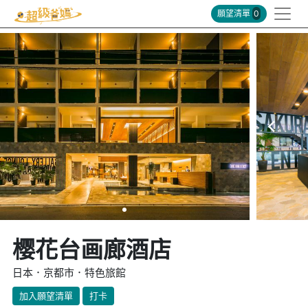
願望清單
0
樱花台画廊酒店
日本．京都市．特色旅館
加入願望清單
打卡