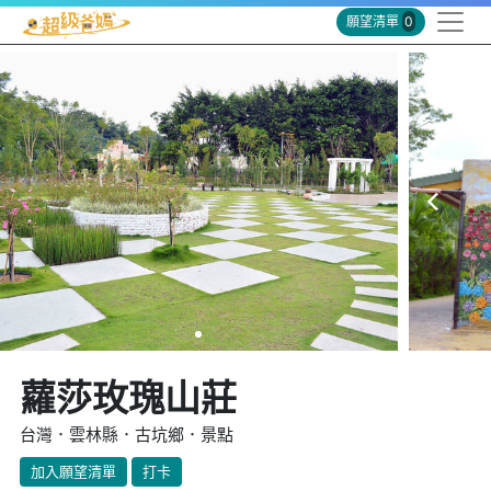
願望清單
0
蘿莎玫瑰山莊
台灣．雲林縣．古坑鄉．景點
加入願望清單
打卡