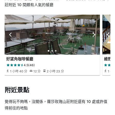
莊附近 10 間頗有人氣的餐廳
好望角咖啡餐廳
維野
4.5(46)
1 小時 40 分
12 分
2 小時 23 分
1 小時
附近景點
覺得玩不夠嗎，沒關係，蘿莎玫瑰山莊附近還有 10 處或許值
得前往的地點