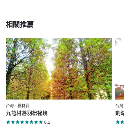
相關推薦
台灣 · 雲林縣
台灣 ·
九芎村落羽松祕境
劍湖
8.2