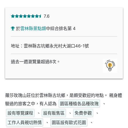
7.6
於
雲林縣景點類
中綜合排名第 4
地址：雲林縣古坑鄉永光村大湖口46-1號
過去一週瀏覽量超過8次。
蘿莎玫瑰山莊位於雲林縣古坑鄉，是頗受歡迎的地點。 親身體
驗過的旅客之中，有人認為
園區種植各品種玫瑰
、
設有導覽課程
、
設有販售區
、
免費參觀
、
工作人員親切熱情
、
園區設有歐式花園
、