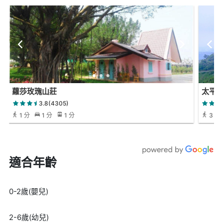
蘿莎玫瑰山莊
太平
3.8(4305)
1 分
1 分
1 分
3 小
適合年齡
0-2歲(嬰兒)
2-6歲(幼兒)