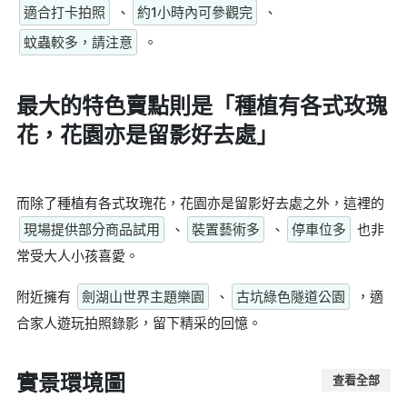
適合打卡拍照
、
約1小時內可參觀完
、
蚊蟲較多，請注意
。
最大的特色賣點則是
「種植有各式玫瑰
花，花園亦是留影好去處」
而除了種植有各式玫瑰花，花園亦是留影好去處之外，這裡的
現場提供部分商品試用
、
裝置藝術多
、
停車位多
也非
常受大人小孩喜愛。
附近擁有
劍湖山世界主題樂園
、
古坑綠色隧道公園
，適
合家人遊玩拍照錄影，留下精采的回憶。
實景環境圖
查看全部