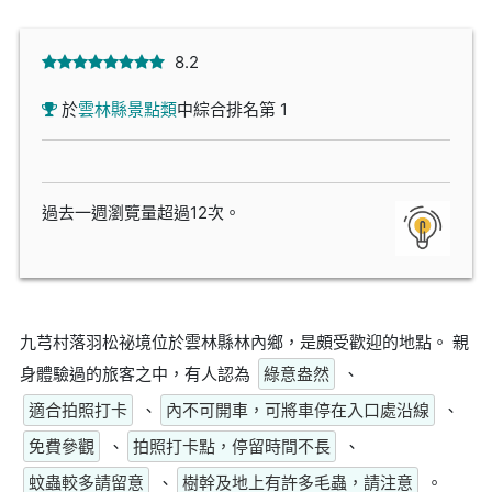
8.2
於
雲林縣景點類
中綜合排名第 1
過去一週瀏覽量超過12次。
九芎村落羽松祕境位於雲林縣林內鄉，是頗受歡迎的地點。 親
身體驗過的旅客之中，有人認為
綠意盎然
、
適合拍照打卡
、
內不可開車，可將車停在入口處沿線
、
免費參觀
、
拍照打卡點，停留時間不長
、
蚊蟲較多請留意
、
樹幹及地上有許多毛蟲，請注意
。