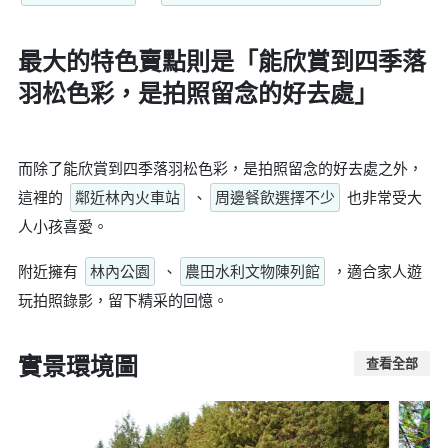
最大的特色賣點則是
「能欣賞到四季落
羽松色彩，是拍照留念的好去處」
而除了能欣賞到四季落羽松色彩，是拍照留念的好去處之外，
這裡的
鄰近林內火車站
、
周邊餐飲選擇不少
也非常受大
人小孩喜愛。
附近擁有
林內公園
、
農田水利文物陳列館
，適合家人遊
玩拍照錄影，留下精采的回憶。
實景環境圖
查看全部