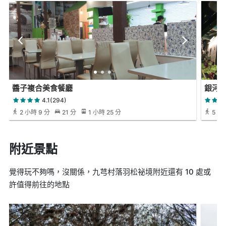
醬子複合美食餐廳
銀河
4.1(294)
2 小時 9 分
21 分
1 小時 25 分
5 小時
附近景點
覺得玩不夠嗎，沒關係，九芎村落羽松祕境附近還有 10 處或
許值得前往的地點