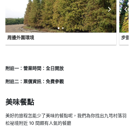
周邊外圍環境
步道
附註一：營業時間：全日開放
附註二：票價資訊：免費參觀
美味餐點
美好的旅程怎能少了美味的餐點呢，我們為你找出九芎村落羽
松祕境附近 10 間頗有人氣的餐廳