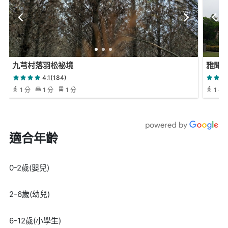
九芎村落羽松祕境
雅聞
4.1(184)
1 分
1 分
1 分
1 小時
適合年齡
0-2歲(嬰兒)
2-6歲(幼兒)
6-12歲(小學生)