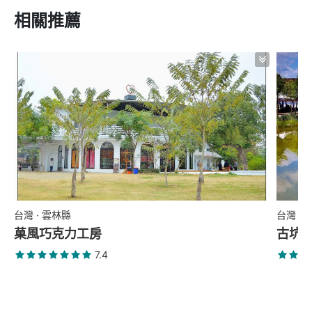
相關推薦
台灣 · 雲林縣
台灣 ·
菓風巧克力工房
古坑
7.4