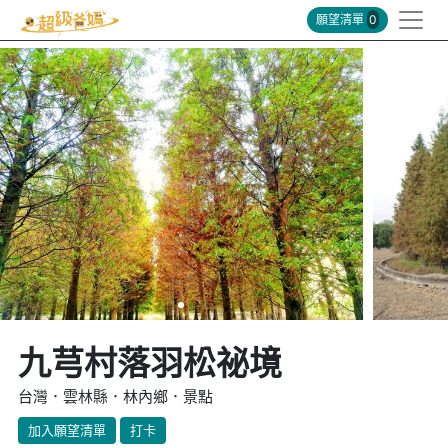
願望清單
0
九芎村落羽松祕境
台灣．雲林縣．林內鄉．景點
加入願望清單
打卡