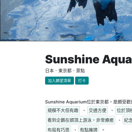
Sunshine Aqu
日本．東京都．景點
加入願望清單
打卡
Sunshine Aquarium位於東京都，
規模不大但有趣
、
交通方便
、
位於頂
看到企鵝在頭頂上游泳，非常療癒
、
紀
布局有巧思
、
有點擁擠
。