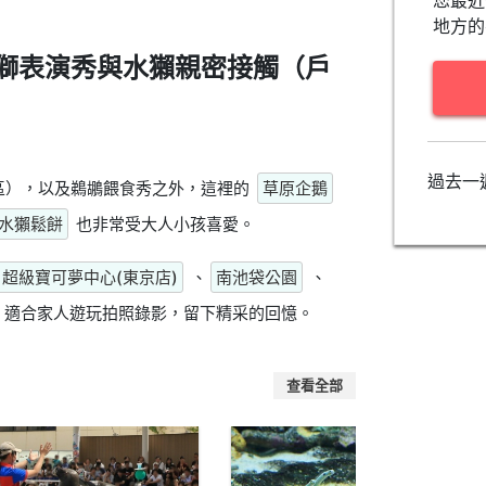
您最近
地方的
獅表演秀與水獺親密接觸（戶
過去一
區），以及鵜鶘餵食秀之外，這裡的
草原企鵝
水獺鬆餅
也非常受大人小孩喜愛。
超級寶可夢中心(東京店)
、
南池袋公園
、
，適合家人遊玩拍照錄影，留下精采的回憶。
查看全部