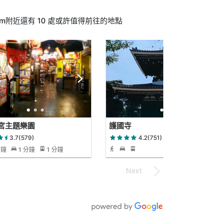
ium附近還有 10 處或許值得前往的地點
宮主題樂園
護國寺
3.7(579)
4.2(751)
分鐘
1 分鐘
1 分鐘