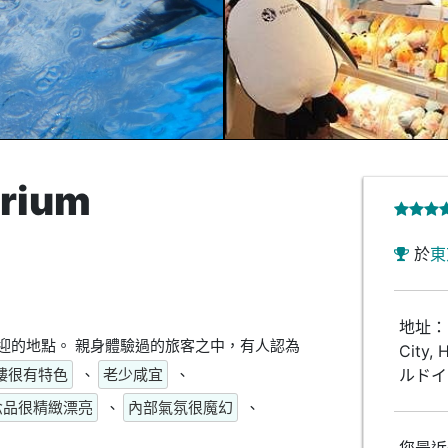
arium
於
東
地址：日
是頗受歡迎的地點。 親身體驗過的旅客之中，有人認為
City,
樓很有特色
、
老少咸宜
、
ルドイ
念品很精緻漂亮
、
內部氣氛很魔幻
、