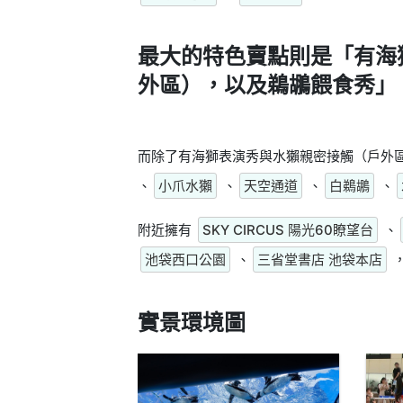
最大的特色賣點則是
「有海
外區），以及鵜鶘餵食秀」
而除了有海獅表演秀與水獺親密接觸（戶外
、
小爪水獺
、
天空通道
、
白鵜鶘
、
附近擁有
SKY CIRCUS 陽光60瞭望台
、
池袋西口公園
、
三省堂書店 池袋本店
實景環境圖