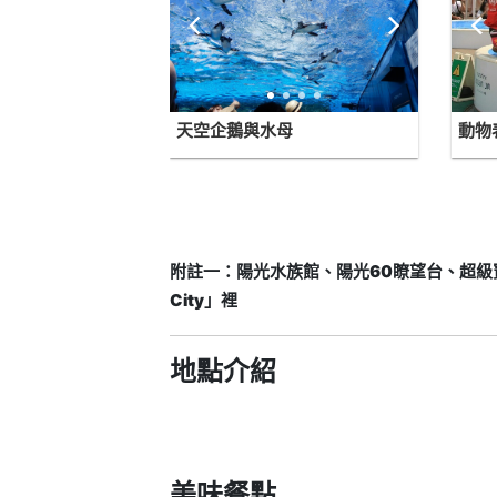
天空企鵝與水母
動物
附註一：陽光水族館、陽光60瞭望台、超級寶
City」裡
地點介紹
美味餐點