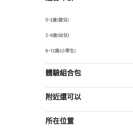
0-2歲(嬰兒)
2-6歲(幼兒)
6-12歲(小學生)
體驗組合包
附近還可以
所在位置