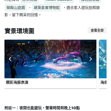
御殿山庭園
、
建築倉庫博物館
，適合家人遊玩拍照錄
影，留下精采的回憶。
實景環境圖
查看全部
精彩海豚表演
海底
附註一：夜間也能遊玩，營業時間到晚上10點