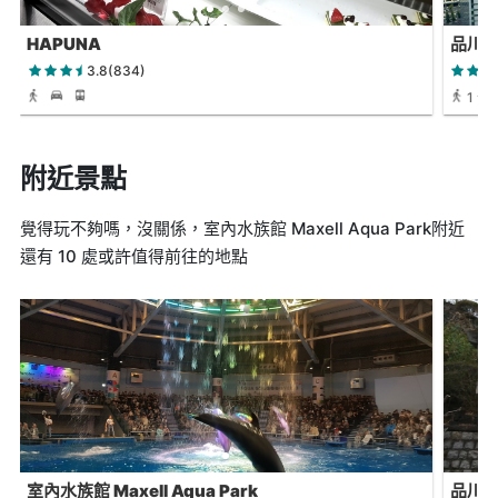
HAPUNA
品川
3.8(834)
1 分
附近景點
覺得玩不夠嗎，沒關係，室內水族館 Maxell Aqua Park附近
還有 10 處或許值得前往的地點
室內水族館 Maxell Aqua Park
品川