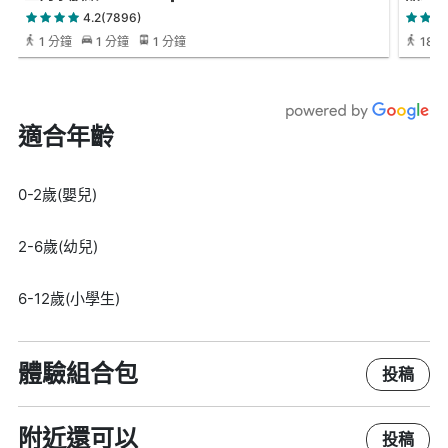
4.2(7896)
1 分鐘
1 分鐘
1 分鐘
18 
適合年齡
0-2歲(嬰兒)
2-6歲(幼兒)
6-12歲(小學生)
體驗組合包
投稿
附近還可以
投稿