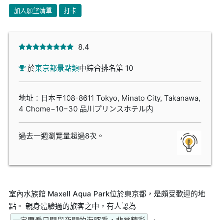
加入願望清單
打卡
8.4
於
東京都景點類
中綜合排名第 10
地址：日本〒108-8611 Tokyo, Minato City, Takanawa,
4 Chome−10−30 品川プリンスホテル内
過去一週瀏覽量超過8次。
室內水族館 Maxell Aqua Park位於東京都，是頗受歡迎的地
點。 親身體驗過的旅客之中，有人認為