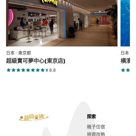
日本 · 東京都
日本 ·
超級寶可夢中心(東京店)
横濱
8.8
探索
親子住宿
旅遊攻略