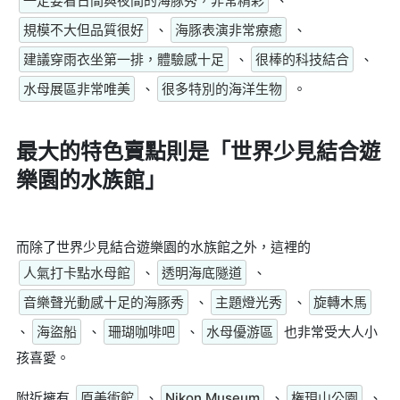
一定要看日間與夜間的海豚秀，非常精彩
、
規模不大但品質很好
、
海豚表演非常療癒
、
建議穿雨衣坐第一排，體驗感十足
、
很棒的科技結合
、
水母展區非常唯美
、
很多特別的海洋生物
。
最大的特色賣點則是
「世界少見結合遊
樂園的水族館」
而除了世界少見結合遊樂園的水族館之外，這裡的
人氣打卡點水母館
、
透明海底隧道
、
音樂聲光動感十足的海豚秀
、
主題燈光秀
、
旋轉木馬
、
海盜船
、
珊瑚咖啡吧
、
水母優游區
也非常受大人小
孩喜愛。
附近擁有
原美術館
、
Nikon Museum
、
権現山公園
、