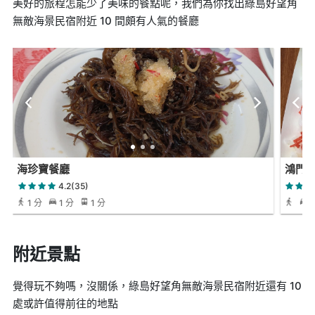
美好的旅程怎能少了美味的餐點呢，我們為你找出綠島好望角
無敵海景民宿附近 10 間頗有人氣的餐廳
海珍寶餐廳
鴻門
4.2(35)
1 分
1 分
1 分
附近景點
覺得玩不夠嗎，沒關係，綠島好望角無敵海景民宿附近還有 10
處或許值得前往的地點