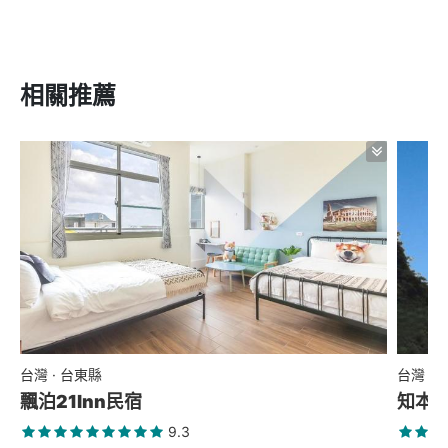
相關推薦
台灣 · 台東縣
台灣 ·
飄泊21Inn民宿
知本
9.3