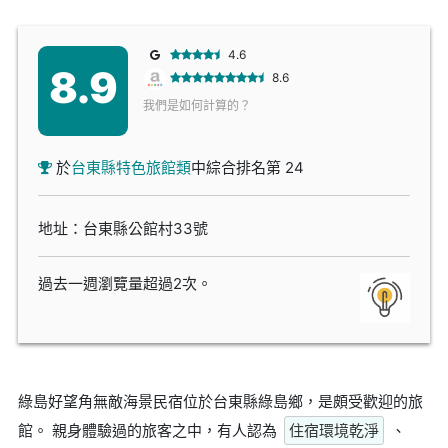
4.6
8.9
8.6
我們是如何計算的？
於
台東縣特色旅館類
中綜合排名第 24
地址：台東縣公館村33號
過去一週瀏覽量超過2次。
綠島好望角無敵海景民宿位於台東縣綠島鄉，是頗受歡迎的旅
館。 親身體驗過的旅客之中，有人認為
住宿環境乾淨
、