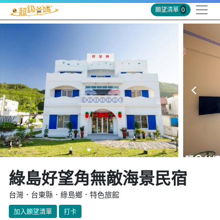
願望清單
0
綠島好望角無敵海景民宿
台灣．台東縣．綠島鄉．特色旅館
加入願望清單
打卡