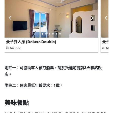
豪華雙人房 (Deluxe Double)
豪華四人
約 $6,002
約 $6,1
附註一：可協助客人預訂船票，請於抵達前提前3天聯絡飯
店。
附註二：住客最低年齡要求：1歲。
美味餐點