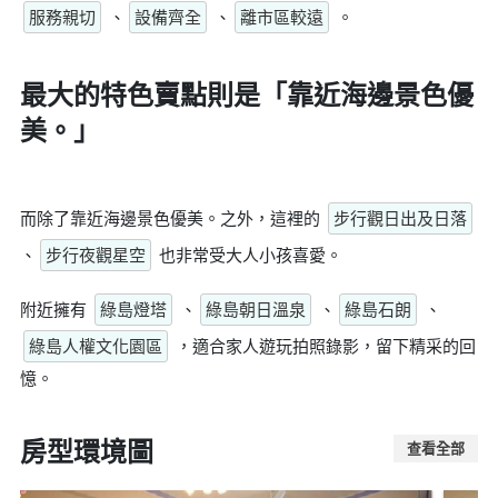
服務親切
、
設備齊全
、
離市區較遠
。
最大的特色賣點則是
「靠近海邊景色優
美。」
而除了靠近海邊景色優美。之外，這裡的
步行觀日出及日落
、
步行夜觀星空
也非常受大人小孩喜愛。
附近擁有
綠島燈塔
、
綠島朝日溫泉
、
綠島石朗
、
綠島人權文化園區
，適合家人遊玩拍照錄影，留下精采的回
憶。
房型環境圖
查看全部