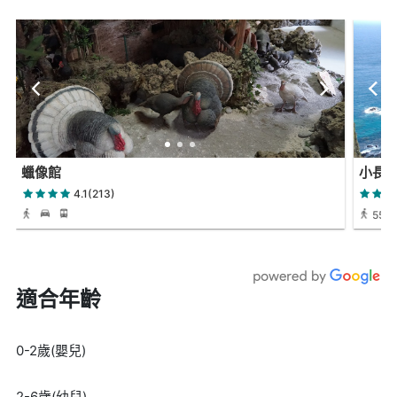
蠟像館
小長
4.1(213)
55 
適合年齡
0-2歲(嬰兒)
2-6歲(幼兒)