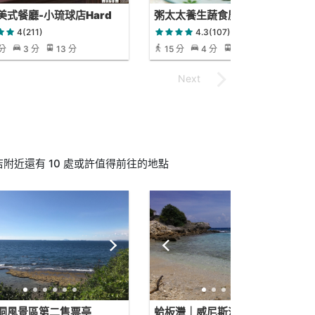
美式餐廳-小琉球店Hard
粥太太養生蔬食廣東粥
k GastroPub
4(211)
4.3(107)
 分
3 分
13 分
15 分
4 分
15 分
附近還有 10 處或許值得前往的地點
洞風景區第二售票亭
蛤板灣｜威尼斯沙灘