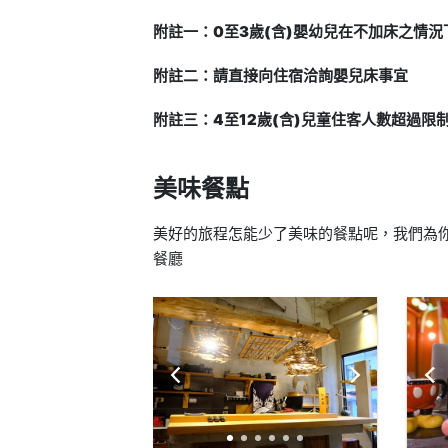
附註一：0至3歲(含)嬰幼兒在不加床之情
附註二：請直接向住宿洽詢嬰兒床事宜
附註三：4至12歲(含)兒童住客人數超過限
美味餐點
美好的旅程怎能少了美味的餐點呢，我們為你
餐廳