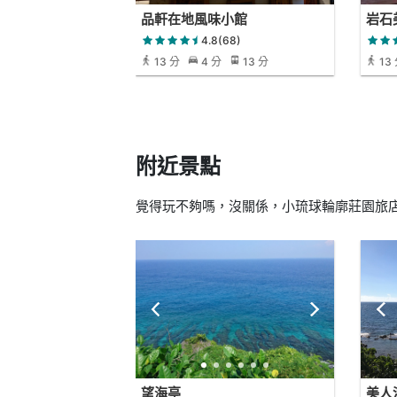
品軒在地風味小館
岩石
Roc
4.8(68)
13 分
4 分
13 分
13
附近景點
覺得玩不夠嗎，沒關係，小琉球輪廓莊園旅店
望海亭
美人