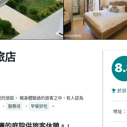
旅店
8
於
屏
的旅館。 親身體驗過的旅客之中，有人認為
、
服務佳
、
早餐好吃
。
地址：
廣的庭院供旅客休憩。」