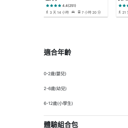
4.4(251)
3 天 14 小時
7 小時 20 分
21
適合年齡
0-2歲(嬰兒)
2-6歲(幼兒)
6-12歲(小學生)
體驗組合包