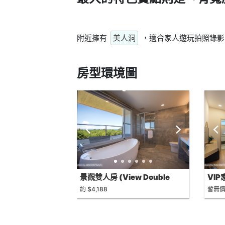
附近擁有
美人洞
，適合家人遊玩拍照錄影
房型環境圖
景觀雙人房 (View Double
VIP家
Room)
約 $4,188
暫無