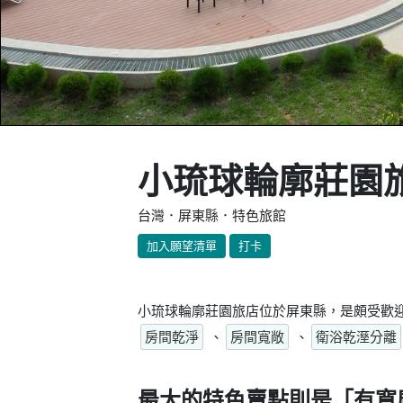
小琉球輪廓莊園
台灣．屏東縣．特色旅館
加入願望清單
打卡
小琉球輪廓莊園旅店位於屏東縣，是頗受歡迎
房間乾淨
、
房間寬敞
、
衛浴乾溼分離
最大的特色賣點則是
「有寬