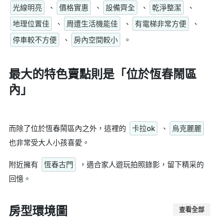
光線明亮
、
價格實惠
、
設備齊全
、
乾淨整潔
、
地理位置佳
、
周遭生活機能佳
、
有電梯非常方便
、
停車較不方便
、
房內空間較小
。
最大的特色賣點則是
「位於恆春鬧區
內」
而除了位於恆春鬧區內之外，這裡的
卡拉ok
、
烏克麗麗
也非常受大人小孩喜愛。
附近擁有
恆春古門
，適合家人遊玩拍照錄影，留下精采的
回憶。
房型環境圖
查看全部