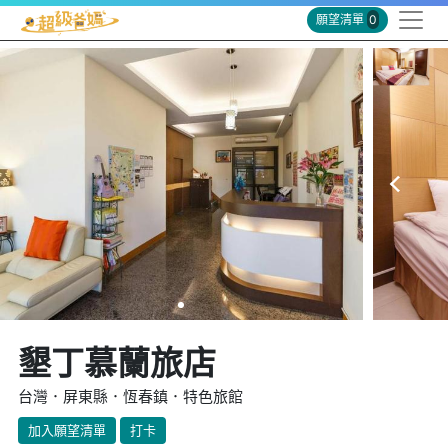
願望清單
0
墾丁慕蘭旅店
台灣．屏東縣．恆春鎮．特色旅館
加入願望清單
打卡