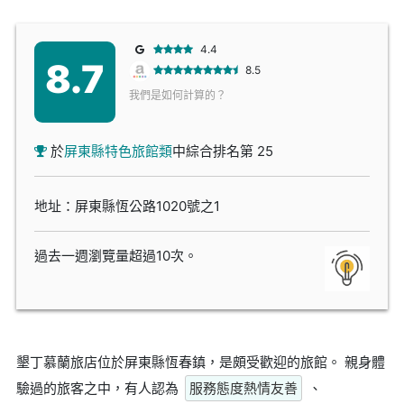
4.4
8.7
8.5
我們是如何計算的？
於
屏東縣特色旅館類
中綜合排名第 25
地址：屏東縣恆公路1020號之1
過去一週瀏覽量超過10次。
墾丁慕蘭旅店位於屏東縣恆春鎮，是頗受歡迎的旅館。 親身體
驗過的旅客之中，有人認為
服務態度熱情友善
、