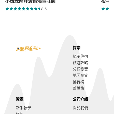
小琉球南洋渡假海景莊園
松平
8.5
探索
親子住宿
旅遊攻略
分類瀏覽
地圖瀏覽
排行榜
部落格
資源
公司介紹
新手教學
關於我們