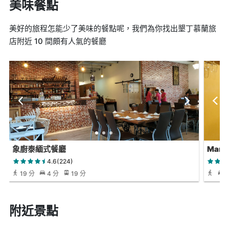
美味餐點
美好的旅程怎能少了美味的餐點呢，我們為你找出墾丁慕蘭旅
店附近 10 間頗有人氣的餐廳
象廚泰緬式餐廳
Mangi
4.6(224)
19 分
4 分
19 分
附近景點