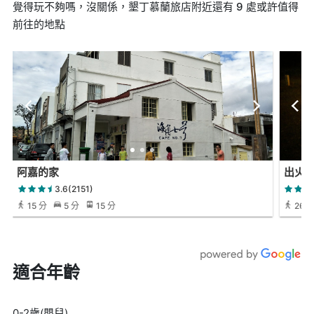
覺得玩不夠嗎，沒關係，墾丁慕蘭旅店附近還有 9 處或許值得
前往的地點
阿嘉的家
出火
3.6(2151)
15 分
5 分
15 分
26 
適合年齡
0-2歲(嬰兒)