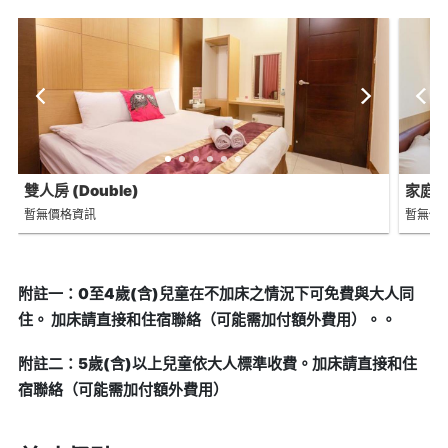
雙人房 (Double)
家庭房 
暫無價格資訊
暫無價
附註一：0至4歲(含)兒童在不加床之情況下可免費與大人同
住。 加床請直接和住宿聯絡（可能需加付額外費用）。。
附註二：5歲(含)以上兒童依大人標準收費。加床請直接和住
宿聯絡（可能需加付額外費用）