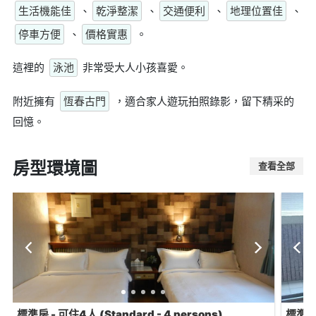
生活機能佳
、
乾淨整潔
、
交通便利
、
地理位置佳
、
停車方便
、
價格實惠
。
這裡的
泳池
非常受大人小孩喜愛。
附近擁有
恆春古門
，適合家人遊玩拍照錄影，留下精采的
回憶。
房型環境圖
查看全部
標準房 - 可住4人 (Standard - 4 persons)
標準雙人