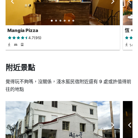
Mangia Pizza
恆。好
4.7(95)
14 
附近景點
覺得玩不夠嗎，沒關係，淺水藍民宿附近還有 9 處或許值得前
往的地點