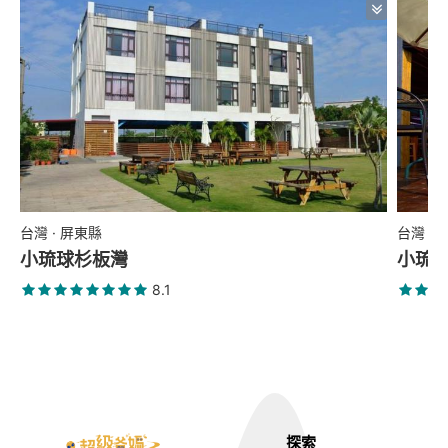
台灣 · 屏東縣
台灣 ·
小琉球杉板灣
小琉
8.1
探索