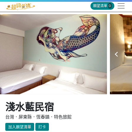
願望清單
0
淺水藍民宿
台灣．屏東縣．恆春鎮．特色旅館
加入願望清單
打卡