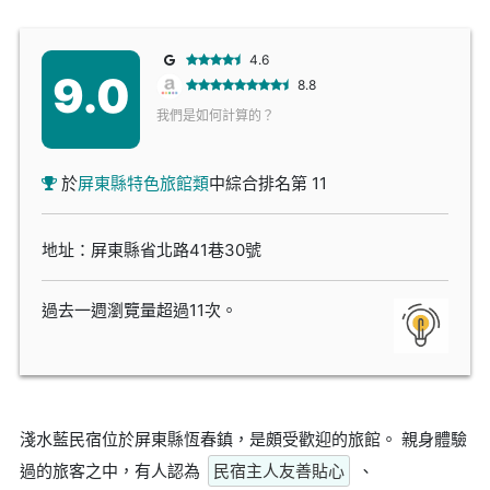
4.6
9.0
8.8
我們是如何計算的？
於
屏東縣特色旅館類
中綜合排名第 11
地址：屏東縣省北路41巷30號
過去一週瀏覽量超過11次。
淺水藍民宿位於屏東縣恆春鎮，是頗受歡迎的旅館。 親身體驗
過的旅客之中，有人認為
民宿主人友善貼心
、