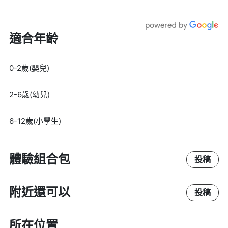
適合年齡
0-2歲(嬰兒)
2-6歲(幼兒)
6-12歲(小學生)
體驗組合包
投稿
附近還可以
投稿
所在位置