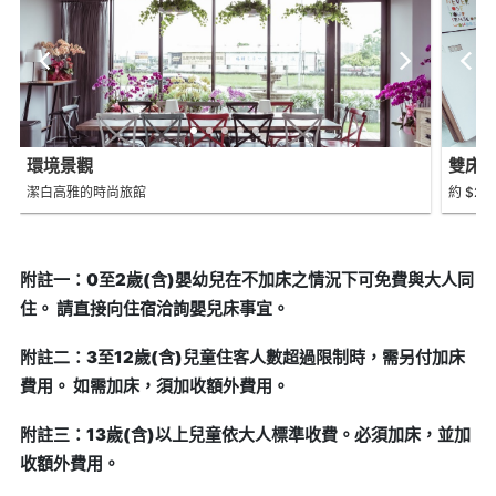
環境景觀
雙床房 
潔白高雅的時尚旅館
約 $2,0
附註一：0至2歲(含)嬰幼兒在不加床之情況下可免費與大人同
住。 請直接向住宿洽詢嬰兒床事宜。
附註二：3至12歲(含)兒童住客人數超過限制時，需另付加床
費用。 如需加床，須加收額外費用。
附註三：13歲(含)以上兒童依大人標準收費。必須加床，並加
收額外費用。