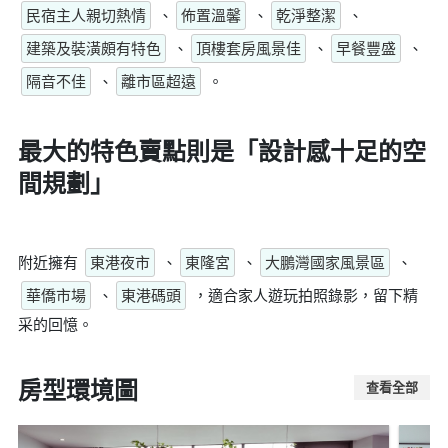
民宿主人親切熱情
、
佈置溫馨
、
乾淨整潔
、
建築及裝潢頗有特色
、
頂樓套房風景佳
、
早餐豐盛
、
隔音不佳
、
離市區超遠
。
最大的特色賣點則是
「設計感十足的空
間規劃」
附近擁有
東港夜市
、
東隆宮
、
大鵬灣國家風景區
、
華僑市場
、
東港碼頭
，適合家人遊玩拍照錄影，留下精
采的回憶。
房型環境圖
查看全部