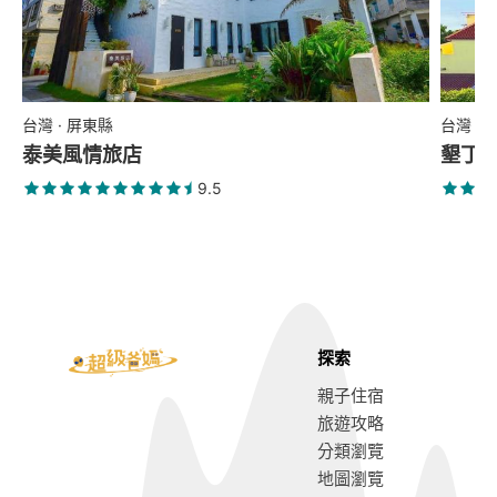
台灣 · 屏東縣
台灣 ·
泰美風情旅店
墾丁
9.5
探索
親子住宿
旅遊攻略
分類瀏覽
地圖瀏覽