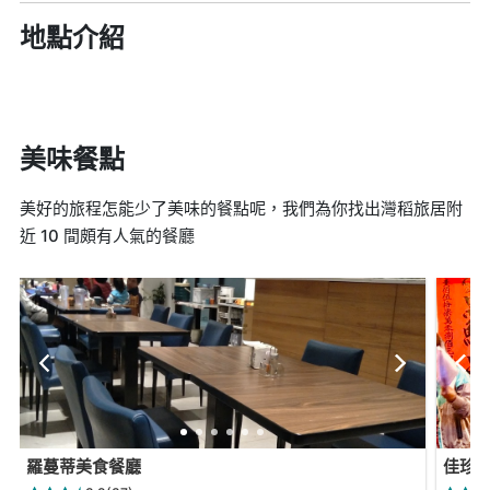
地點介紹
美味餐點
美好的旅程怎能少了美味的餐點呢，我們為你找出灣稻旅居附
近 10 間頗有人氣的餐廳
羅蔓蒂美食餐廳
佳珍