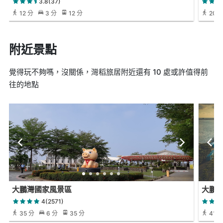
3.8(37)
12 分
3 分
12 分
20 
附近景點
覺得玩不夠嗎，沒關係，灣稻旅居附近還有 10 處或許值得前
往的地點
大鵬灣國家風景區
大鵬
4(2571)
35 分
6 分
35 分
41 