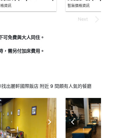
Double)
價格資訊
暫無價格資訊
況下可免費與大人同住。
制時，需另付加床費用。
找出麗軒國際飯店 附近 9 間頗有人氣的餐廳