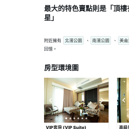
最大的特色賣點則是
「頂樓
星」
附近擁有
北濱公園
、
南濱公園
、
美侖
回憶。
房型環境圖
VIP套房 (VIP Suite)
高級房