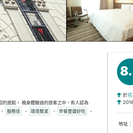
8
於
花
201
迎的旅館。 親身體驗過的旅客之中，有人認為
、
服務佳
、
環境整潔
、
早餐豐盛好吃
、
地址：