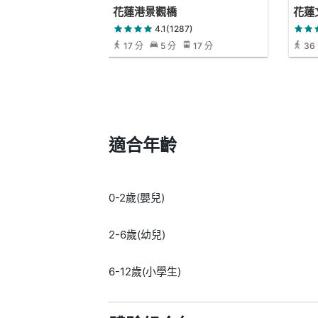
花蓮港景觀橋
花蓮
4.1(1287)
17 分
5 分
17 分
36
適合年齡
0-2歲(嬰兒)
2-6歲(幼兒)
6-12歲(小學生)