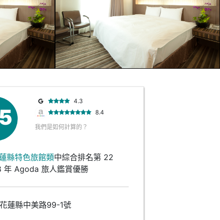
4.3
.5
8.4
我們是如何計算的？
蓮縣特色旅館類
中綜合排名第 22
8 年 Agoda 旅人鑑賞優勝
花蓮縣中美路99-1號