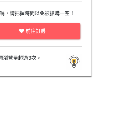
嗎，請把握時間以免被搶購一空！
前往訂房
週瀏覽量超過3次。
市景豪華房(兩床) (Deluxe
市景豪華家庭房 (Deluxe