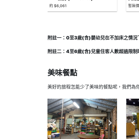
約 $6,061
暫無
附註一：0至3歲(含)嬰幼兒在不加床之情
附註二：4至6歲(含)兒童住客人數超過限
美味餐點
美好的旅程怎能少了美味的餐點呢，我們為你