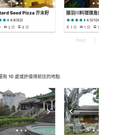
tard Seed Pizza 芥末籽
猿羽川料理環島計劃
4.8(92)
4.5(106)
分
2 分
8 分
1 分
1 分
1 分
有 10 處或許值得前往的地點