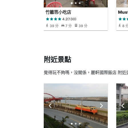
竹籬笆小吃店
Mus
披薩
4.2(130)
39 分
7 分
39 分
8 
附近景點
覺得玩不夠嗎，沒關係，麗軒國際飯店 附近還