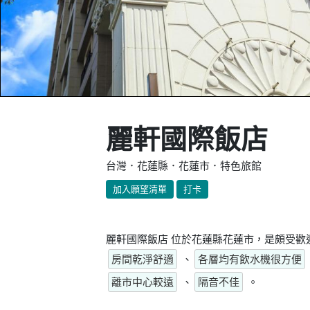
麗軒國際飯店
台灣．花蓮縣．花蓮市．特色旅館
加入願望清單
打卡
麗軒國際飯店 位於花蓮縣花蓮市，是頗受歡
房間乾淨舒適
、
各層均有飲水機很方便
離市中心較遠
、
隔音不佳
。