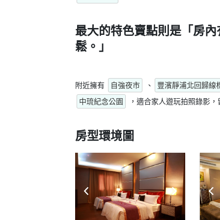
最大的特色賣點則是
「房內
鬆。」
附近擁有
自強夜市
、
豐濱靜浦北回歸線
中琉紀念公園
，適合家人遊玩拍照錄影，
房型環境圖