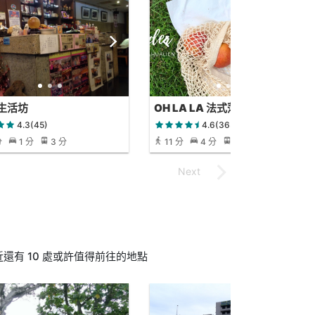
生活坊
OH LA LA 法式薄餅 · 家常菜
4.3(45)
4.6(365)
分
1 分
3 分
11 分
4 分
11 分
有 10 處或許值得前往的地點