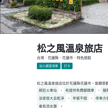
松之風溫泉旅店
台灣．花蓮縣．花蓮市．特色旅館
加入願望清單
打卡
松之風溫泉旅店位於花蓮縣花蓮市，是頗受歡
鄰近火車站
、
有提供免費腳踏車
、
服
浴室很大且乾淨
、
早餐不錯
、
停車方
會有流水聲
。