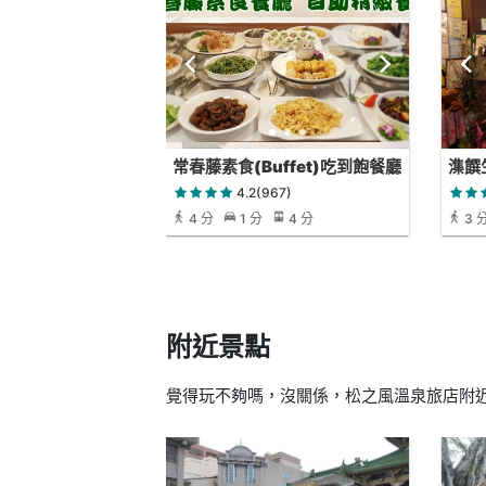
常春藤素食(Buffet)吃到飽餐廳
潗饌
4.2(967)
4 分
1 分
4 分
3 
附近景點
覺得玩不夠嗎，沒關係，松之風溫泉旅店附近還