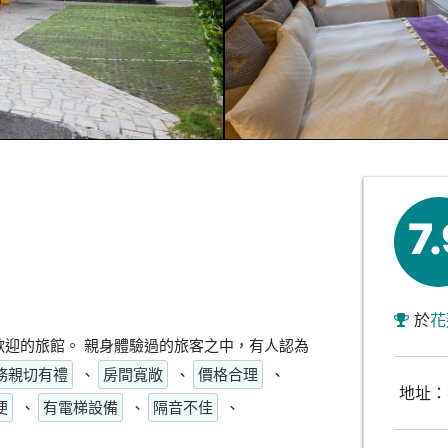
7
於
花
迎的旅館。 親身體驗過的旅客之中，有人認為
務親切有禮
、
房間寬敞
、
價格合理
、
地址：
便
、
有電梯設備
、
隔音不佳
、