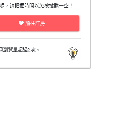
嗎，請把握時間以免被搶購一空！
前往訂房
週瀏覽量超過2次。