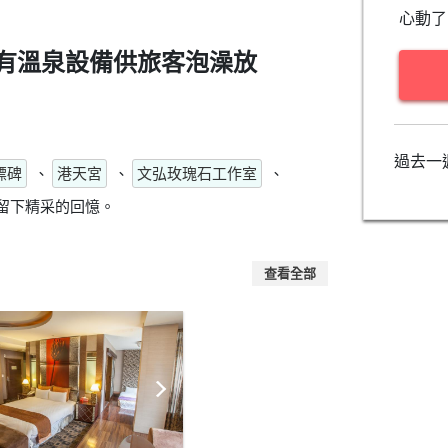
心動了
有溫泉設備供旅客泡澡放
過去一
標碑
、
港天宮
、
文弘玫瑰石工作室
、
留下精采的回憶。
查看全部