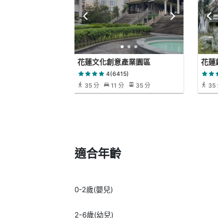
花蓮文化創意產業園區
花蓮
4(6415)
35 分
11 分
35 分
35
適合年齡
0-2歲(嬰兒)
2-6歲(幼兒)