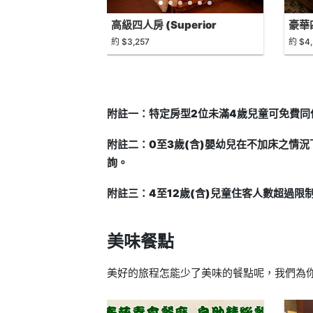
高級四人房 (Superior
豪華四
Quadruple Room)
Qua
約 $3,257
約 $4
附註一：特定房型2位未滿4歲兒童可免費同
附註二：0至3歲(含)嬰幼兒在不加床之情
詢。
附註三：4至12歲(含)兒童住客人數超過限
美味餐點
美好的旅程怎能少了美味的餐點呢，我們為你