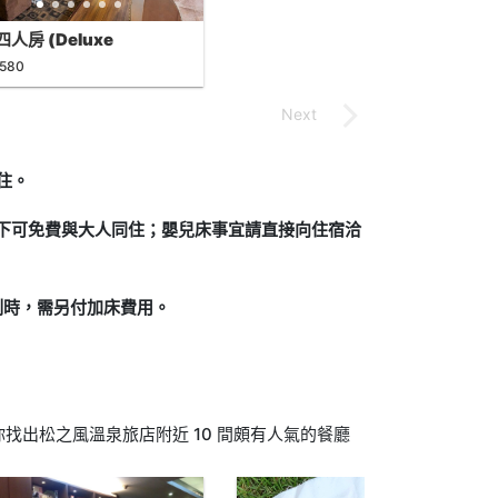
人房 (Deluxe
druple Room)
,580
住。
況下可免費與大人同住；嬰兒床事宜請直接向住宿洽
制時，需另付加床費用。
找出松之風溫泉旅店附近 10 間頗有人氣的餐廳