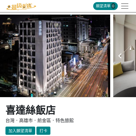
願望清單
0
喜達絲飯店
台灣．高雄市．前金區．特色旅館
加入願望清單
打卡