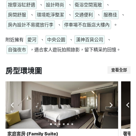
按摩浴缸舒適
、
設計時尚
、
衛浴空間寬敞
、
房間舒服
、
環境乾淨整潔
、
交通便利
、
服務佳
、
房內設計不易擺放行李
、
停車場不在飯店大樓內
。
附近擁有
愛河
、
中央公園
、
漢神百貨公司
、
自強夜市
，適合家人遊玩拍照錄影，留下精采的回憶。
房型環境圖
查看全部
家庭套房 (Family Suite)
奢華四人