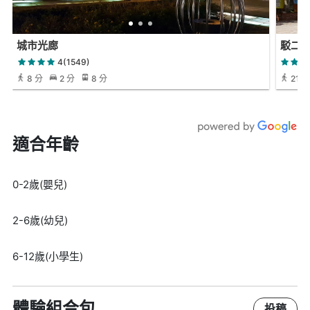
城市光廊
駁二
4(1549)
8 分
2 分
8 分
21 分
適合年齡
0-2歲(嬰兒)
2-6歲(幼兒)
6-12歲(小學生)
體驗組合包
投稿