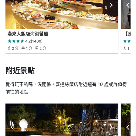
漢來大飯店海港餐廳
【莎曉
4.2(1400)
2 分
1 分
2 分
1 分
附近景點
覺得玩不夠嗎，沒關係，喜達絲飯店附近還有 10 處或許值得
前往的地點