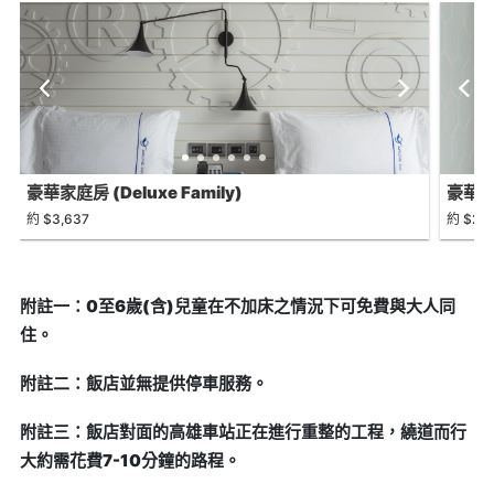
豪華家庭房 (Deluxe Family)
豪華雙人
約 $3,637
約 $2,3
附註一：0至6歲(含)兒童在不加床之情況下可免費與大人同
住。
附註二：飯店並無提供停車服務。
附註三：飯店對面的高雄車站正在進行重整的工程，繞道而行
大約需花費7-10分鐘的路程。