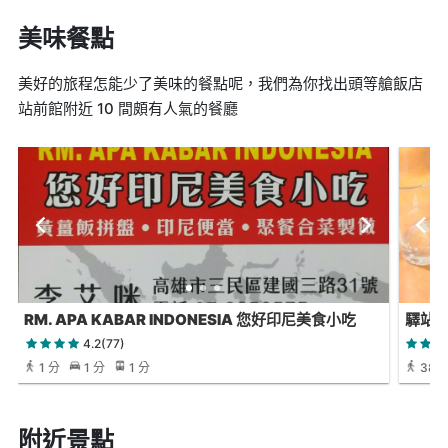
美味餐點
美好的旅程怎能少了美味的餐點呢，我們為你找出頭等艙飯店
站前館附近 10 間頗有人氣的餐廳
RM. APA KABAR INDONESIA 您好印尼美食小吃
驛站
4.2(77)
1 分
1 分
1 分
38 
附近景點