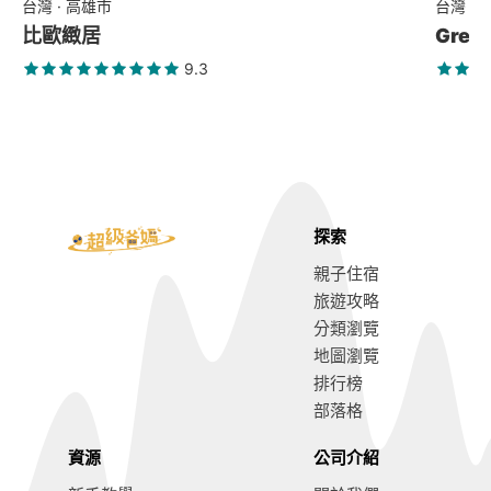
台灣 · 高雄市
台灣 ·
比歐緻居
Gree
9.3
探索
親子住宿
旅遊攻略
分類瀏覽
地圖瀏覽
排行榜
部落格
資源
公司介紹