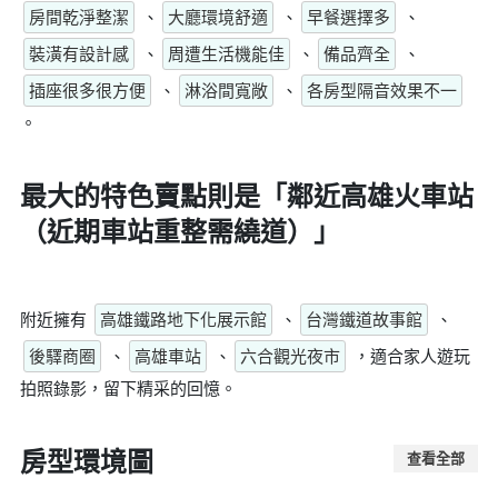
房間乾淨整潔
、
大廳環境舒適
、
早餐選擇多
、
裝潢有設計感
、
周遭生活機能佳
、
備品齊全
、
插座很多很方便
、
淋浴間寬敞
、
各房型隔音效果不一
。
最大的特色賣點則是
「鄰近高雄火車站
（近期車站重整需繞道）」
附近擁有
高雄鐵路地下化展示館
、
台灣鐵道故事館
、
後驛商圈
、
高雄車站
、
六合觀光夜市
，適合家人遊玩
拍照錄影，留下精采的回憶。
房型環境圖
查看全部