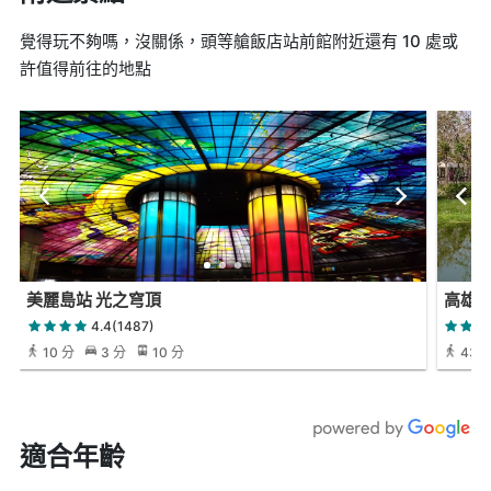
覺得玩不夠嗎，沒關係，頭等艙飯店站前館附近還有 10 處或
許值得前往的地點
美麗島站 光之穹頂
高雄
4.4(1487)
10 分
3 分
10 分
43 
適合年齡