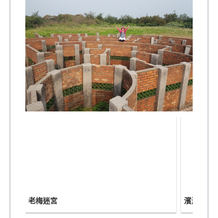
老梅迷宮
濱海步道