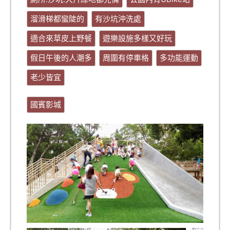
溜滑梯都蠻陡的
有沙坑沖洗處
適合來草皮上野餐
遊樂設施多樣又好玩
假日午後的人潮多
周圍有停車格
多功能運動
老少皆宜
國賓影城