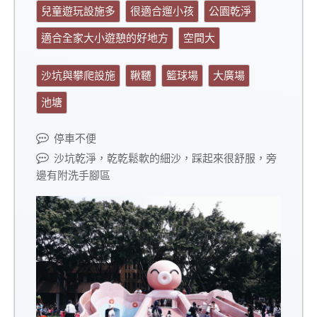
兒童遊玩設施多
很適合遛小孩
公園乾淨
適合全家大小遊憩的好地方
空間大
沙坑與攀爬設施
鞦韆
籃球場
大廣場
池塘
停車不便
沙坑乾淨，乾乾鬆軟的細沙，踩起來很舒服，旁
邊有附洗手腳區