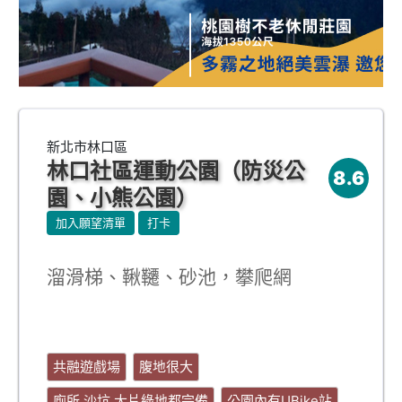
新北市林口區
林口社區運動公園（防災公
8.6
園、小熊公園）
加入願望清單
打卡
溜滑梯、鞦韆、砂池，攀爬網
共融遊戲場
腹地很大
廁所.沙坑.大片綠地都完備
公園內有UBike站