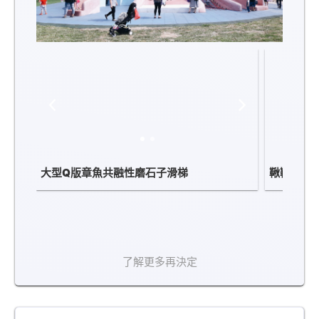
大型Q版章魚共融性磨石子滑梯
鞦韆
了解更多再決定