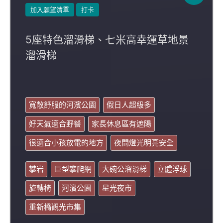
加入願望清單
打卡
5座特色溜滑梯、七米高幸運草地景
溜滑梯
寬敞舒服的河濱公園
假日人超級多
好天氣適合野餐
家長休息區有遮陽
很適合小孩放電的地方
夜間燈光明亮安全
攀岩
巨型攀爬網
大碗公溜滑梯
立體浮球
旋轉椅
河濱公園
星光夜市
重新橋觀光市集