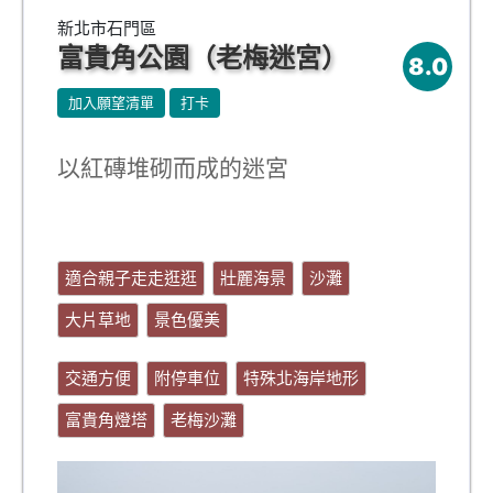
新北市石門區
富貴角公園（老梅迷宮）
8.0
加入願望清單
打卡
以紅磚堆砌而成的迷宮
適合親子走走逛逛
壯麗海景
沙灘
大片草地
景色優美
交通方便
附停車位
特殊北海岸地形
富貴角燈塔
老梅沙灘