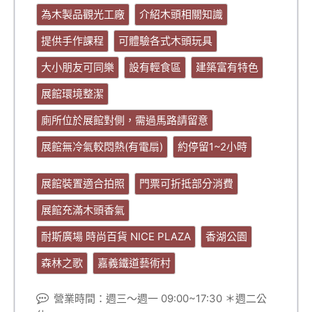
為木製品觀光工廠
介紹木頭相關知識
提供手作課程
可體驗各式木頭玩具
大小朋友可同樂
設有輕食區
建築富有特色
展館環境整潔
廁所位於展館對側，需過馬路請留意
展館無冷氣較悶熱(有電扇)
約停留1~2小時
展館裝置適合拍照
門票可折抵部分消費
展館充滿木頭香氣
耐斯廣場 時尚百貨 NICE PLAZA
香湖公園
森林之歌
嘉義鐵道藝術村
營業時間：週三～週一 09:00~17:30 ＊週二公