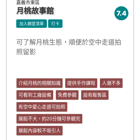
嘉義市東區
月桃故事館
7.4
加入願望清單
打卡
可了解月桃生態，順便於空中走道拍
照留影
介紹月桃的相關知識
提供手作課程
人潮不多
可看到工廠設備
免費參觀
設有販售區
有空中愛心走道可拍照
展館不大，約20分鐘可參觀完
展館內容較不吸引人