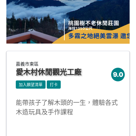
嘉義市東區
愛木村休閒觀光工廠
9.0
加入願望清單
打卡
能帶孩子了解木頭的一生，體驗各式
木造玩具及手作課程