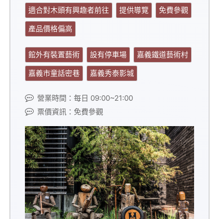
適合對木頭有興趣者前往
提供導覽
免費參觀
產品價格偏高
館外有裝置藝術
設有停車場
嘉義鐵道藝術村
嘉義市童話密巷
嘉義秀泰影城
營業時間：每日 09:00~21:00
票價資訊：免費參觀