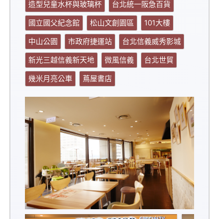
造型兒童水杯與玻璃杯
台北統一阪急百貨
國立國父紀念館
松山文創園區
101大樓
中山公園
市政府捷運站
台北信義威秀影城
新光三越信義新天地
微風信義
台北世貿
幾米月亮公車
蔦屋書店