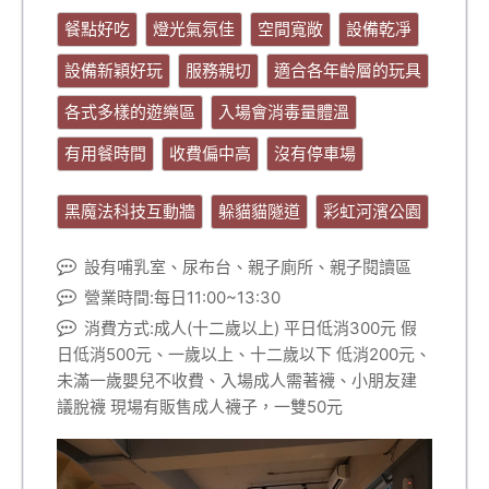
餐點好吃
燈光氣氛佳
空間寬敞
設備乾凈
設備新穎好玩
服務親切
適合各年齡層的玩具
各式多樣的遊樂區
入場會消毒量體溫
有用餐時間
收費偏中高
沒有停車場
黑魔法科技互動牆
躲貓貓隧道
彩虹河濱公園
設有哺乳室、尿布台、親子廁所、親子閱讀區
營業時間:每日11:00~13:30
消費方式:成人(十二歲以上) 平日低消300元 假
日低消500元、一歲以上、十二歲以下 低消200元、
未滿一歲嬰兒不收費、入場成人需著襪、小朋友建
議脫襪 現場有販售成人襪子，一雙50元