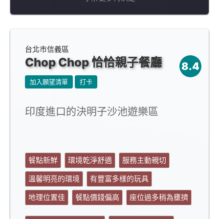
台北市信義區
Chop Chop 恰恰親子餐廳
8.4
加入願望清單
打卡
印度進口的決明子沙池遊樂區
餐點新鮮
環境乾淨舒適
服務主動親切
溫馨明亮的環境
有豐富多樣的玩具
地理位置佳
餐點價錢偏高
座位過多稍為壅擠