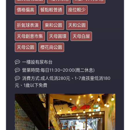
價格偏高
餐點較普通
座位較少
折氣球表演
東和公園
天和公園
天母創意市集
天母圓環
天母白屋
天母公園
櫻花崗公園
一樓設有尿布台
營業時間:每日11:30~20:00(周二休息)
消費方式:成人低消280元、1-7歲孩童低消180
元、1歲以下免費