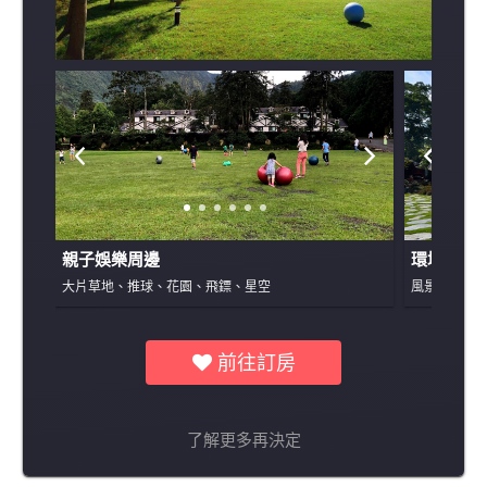
親子娛樂周邊
環境景觀
大片草地、推球、花園、飛鏢、星空
風景秀麗的
前往訂房
了解更多再決定