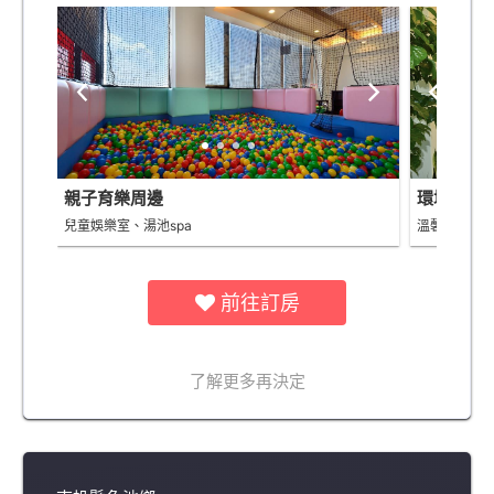
親子育樂周邊
環境景觀
兒童娛樂室、湯池spa
溫馨舒適的
前往訂房
了解更多再決定