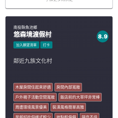
南投縣魚池鄉
悠森境渡假村
8.9
加入願望清單
打卡
鄰近九族文化村
木屋房間住起來舒適
房間內部寬敞
戶外親子活動空間寬敞
飯店前的大草坪非常棒
周遭環境風景優美
裝潢風格簡單高雅
早餐好吃但樣式較少
地點較偏僻
隔音不佳