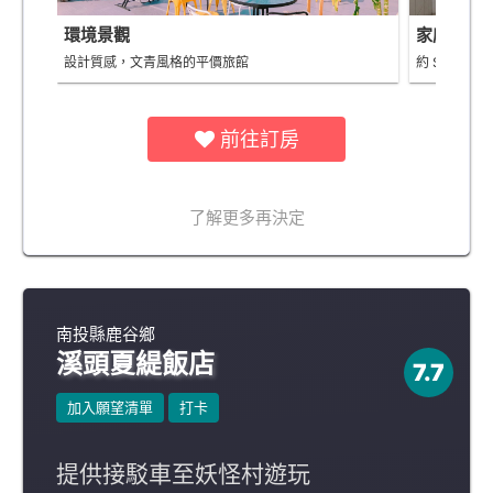
環境景觀
家庭房 - 可住
設計質感，文青風格的平價旅館
約 $3,031
前往訂房
了解更多再決定
南投縣鹿谷鄉
溪頭夏緹飯店
7.7
加入願望清單
打卡
提供接駁車至妖怪村遊玩