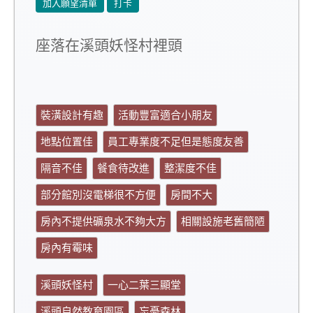
加入願望清單
打卡
座落在溪頭妖怪村裡頭
裝潢設計有趣
活動豐富適合小朋友
地點位置佳
員工專業度不足但是態度友善
隔音不佳
餐食待改進
整潔度不佳
部分館別沒電梯很不方便
房間不大
房內不提供礦泉水不夠大方
相關設施老舊簡陋
房內有霉味
溪頭妖怪村
一心二葉三顯堂
溪頭自然教育園區
忘憂森林