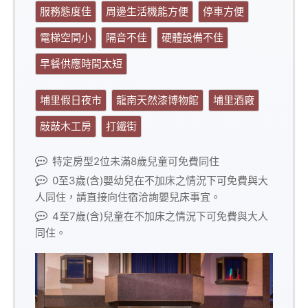
服務態度佳
周邊生活機能方便
停車方便
電梯空間小
隔音不佳
硬體設備不佳
早餐供應時間太短
埔里假日夜市
龍南天然漆博物館
埔里酒廠
敲敲木工房
打鐵街
特定房型2位未滿8歲兒童可免費同住
0至3歲(含)嬰幼兒在不加床之情況下可免費與大
人同住，請直接向住宿洽詢嬰兒床事宜。
4至7歲(含)兒童在不加床之情況下可免費與大人
同住。