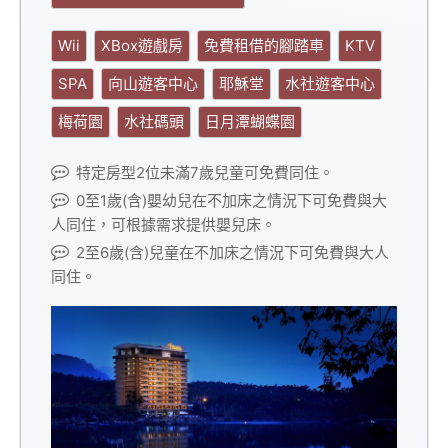
Wii
XBox遊戲房
免費租借的腳踏車
KTV
SPA
向山遊客中心
耶穌堂
水社遊客中心
梅荷園
水社碼頭
日月潭蝴蝶園
特定房型2位未滿7歲兒童可免費同住。
0至1歲(含)嬰幼兒在不加床之情況下可免費與大
人同住，可根據需求提供嬰兒床。
2至6歲(含)兒童在不加床之情況下可免費與大人
同住。