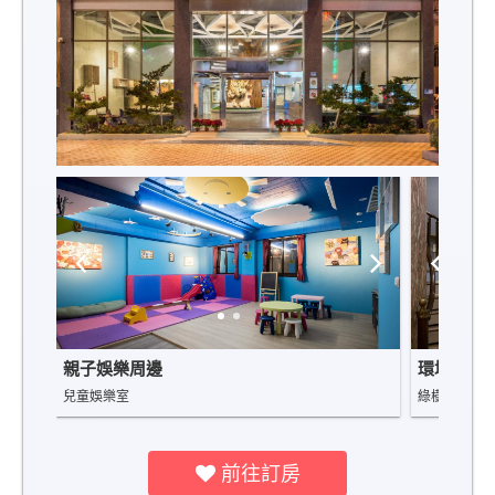
親子娛樂周邊
環境景觀
兒童娛樂室
綠樹成蔭，
前往訂房