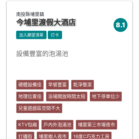
南投縣埔里鎮
今埔里渡假大酒店
8.1
加入願望清單
打卡
設備豐富的泡湯池
硬體設備佳
早餐豐富
乾淨整潔
地理位置佳
浴場開放時間太短
地下停車位少
兒童遊戲區空間不大
KTV包廂
戶內外泡湯池
埔里第三市場夜市
打鐵街
埔里樹人夜市
18度C巧克力工房