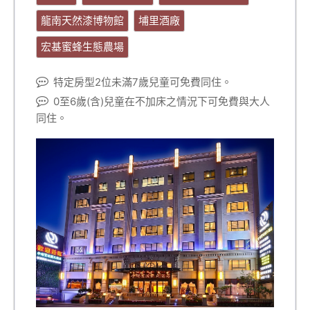
龍南天然漆博物館
埔里酒廠
宏基蜜蜂生態農場
特定房型2位未滿7歲兒童可免費同住。
0至6歲(含)兒童在不加床之情況下可免費與大人
同住。