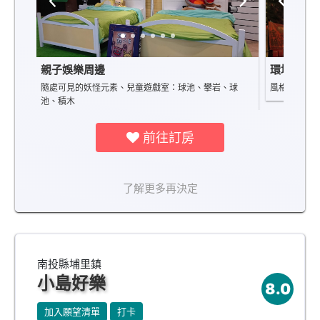
親子娛樂周邊
環境景觀
隨處可見的妖怪元素、兒童遊戲室：球池、攀岩、球
風格鮮明，
池、積木
前往訂房
了解更多再決定
南投縣埔里鎮
小島好樂
8.0
加入願望清單
打卡