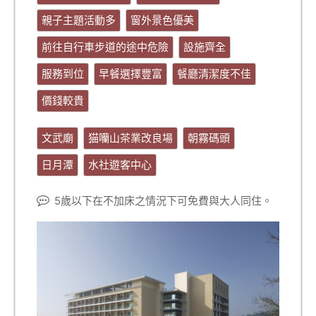
親子主題活動多
窗外景色優美
前往自行車步道的途中危險
設施齊全
服務到位
早餐選擇豐富
餐廳清潔度不佳
價錢較貴
文武廟
猫囒山茶業改良場
朝霧碼頭
日月潭
水社遊客中心
5歲以下在不加床之情況下可免費與大人同住。