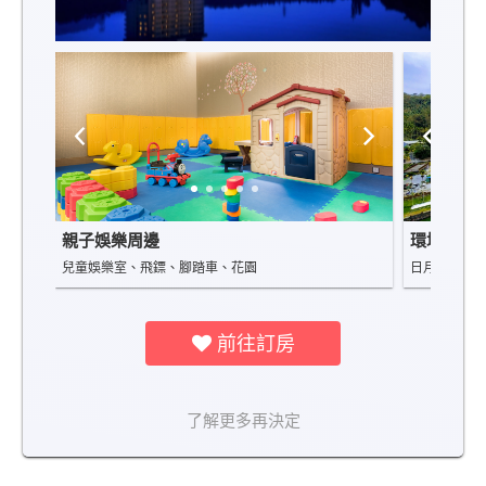
親子娛樂周邊
環境景觀
兒童娛樂室、飛鏢、腳踏車、花園
日月潭湖畔
前往訂房
了解更多再決定