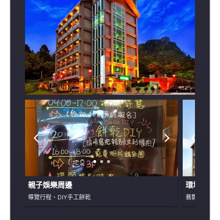
親子娛樂周邊
環境景觀
導覽行程、DIY手工餅乾
蓊鬱的鄉村