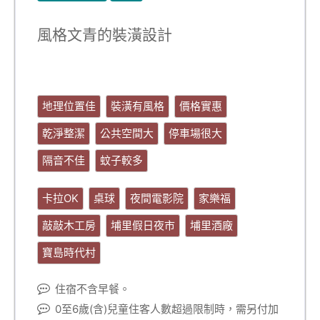
風格文青的裝潢設計
地理位置佳
裝潢有風格
價格實惠
乾淨整潔
公共空間大
停車場很大
隔音不佳
蚊子較多
卡拉OK
桌球
夜間電影院
家樂福
敲敲木工房
埔里假日夜市
埔里酒廠
寶島時代村
住宿不含早餐。
0至6歲(含)兒童住客人數超過限制時，需另付加