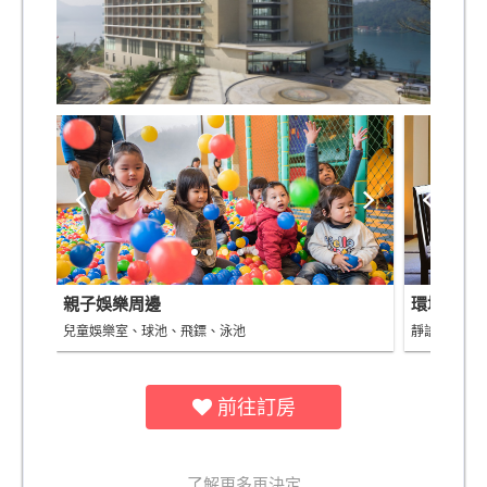
親子娛樂周邊
環境景觀
兒童娛樂室、球池、飛鏢、泳池
靜謐日月潭
前往訂房
了解更多再決定