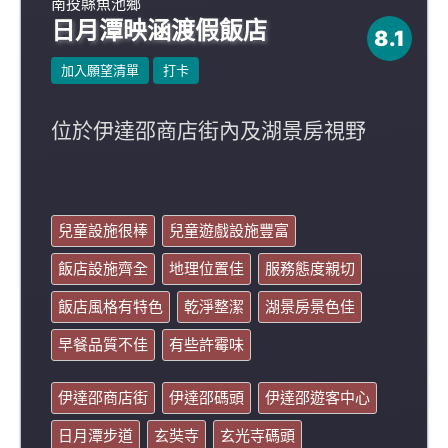
南投縣魚池鄉
日月潭映涵渡假飯店
8.1
加入願望清單
打卡
位於伊達邵商店街內及湖景房視野
兒童設施很棒
兒童遊戲設施豐富
飯店設施齊全
地理位置佳
服務態度親切
飯店風格有特色
乾淨整潔
湖景房景色佳
早餐品質不佳
有些許霉味
伊達邵商店街
伊達邵碼頭
伊達邵遊客中心
日月潭步道
玄奘寺
玄光寺碼頭