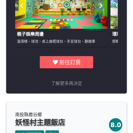
親子娛樂周邊
環境景觀
溜滑梯、球池、桌上曲棍球台、手足球台、腳踏車
俯瞰日月潭
前往訂房
了解更多再決定
南投縣鹿谷鄉
妖怪村主題飯店
8.0