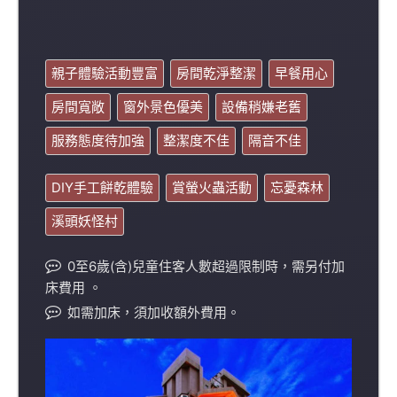
親子體驗活動豐富
房間乾淨整潔
早餐用心
房間寬敞
窗外景色優美
設備稍嫌老舊
服務態度待加強
整潔度不佳
隔音不佳
DIY手工餅乾體驗
賞螢火蟲活動
忘憂森林
溪頭妖怪村
0至6歲(含)兒童住客人數超過限制時，需另付加
床費用 。
如需加床，須加收額外費用。