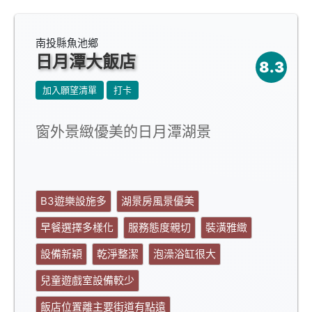
南投縣魚池鄉
日月潭大飯店
8.3
加入願望清單
打卡
窗外景緻優美的日月潭湖景
B3遊樂設施多
湖景房風景優美
早餐選擇多樣化
服務態度親切
裝潢雅緻
設備新穎
乾淨整潔
泡澡浴缸很大
兒童遊戲室設備較少
飯店位置離主要街道有點遠