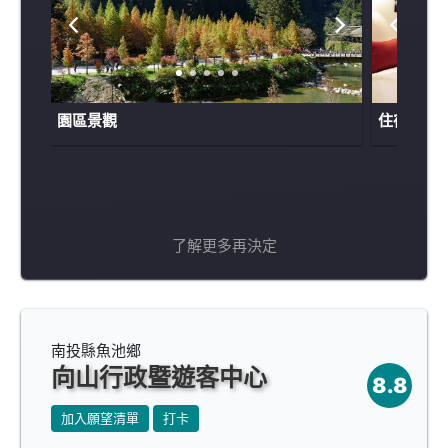
園區景觀
住宿區
了解更多再決定
南投縣魚池鄉
向山行政暨遊客中心
8.8
加入願望清單
打卡