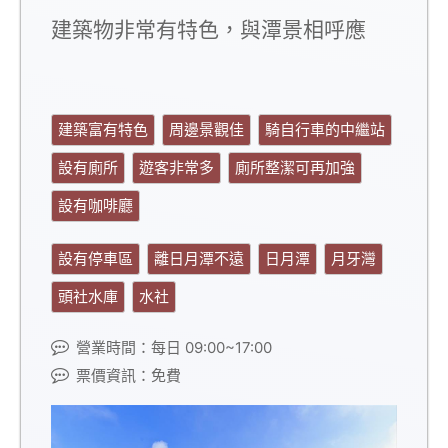
建築物非常有特色，與潭景相呼應
建築富有特色
周邊景觀佳
騎自行車的中繼站
設有廁所
遊客非常多
廁所整潔可再加強
設有咖啡廳
設有停車區
離日月潭不遠
日月潭
月牙灣
頭社水庫
水社
營業時間：每日 09:00~17:00
票價資訊：免費