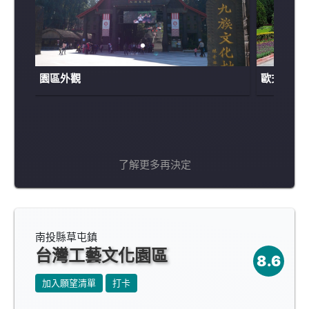
園區外觀
歐式花園
了解更多再決定
南投縣草屯鎮
台灣工藝文化園區
8.6
加入願望清單
打卡