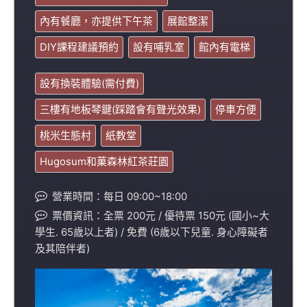
內有餐廳，亦提供下午茶
展館整潔
DIY課程建議預約
設有哺乳室
館內有電梯
設有換裝體驗(需付費)
三樓有地板琴鍵(踩踏會有聲光效果)
停車方便
桃米生態村
紙教堂
Hugosum和菓森林紅茶莊園
營業時間：每日 09:00~18:00
票價資訊：全票 200元 / 優待票 150元 (國小~大
學生. 65歲以上者) / 免費 (6歲以下兒童. 身心障礙者
及其陪伴者)