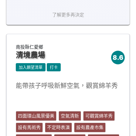
了解更多再決定
南投縣仁愛鄉
清境農場
8.6
加入願望清單
打卡
能帶孩子呼吸新鮮空氣，觀賞綿羊秀
四面環山風景優美
空氣清新
可觀賞綿羊秀
設有馬術秀
不定時表演
設有農產市集