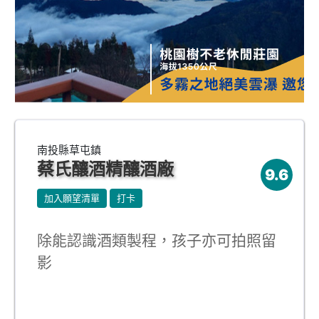
南投縣草屯鎮
蔡氏釀酒精釀酒廠
9.6
加入願望清單
打卡
除能認識酒類製程，孩子亦可拍照留
影