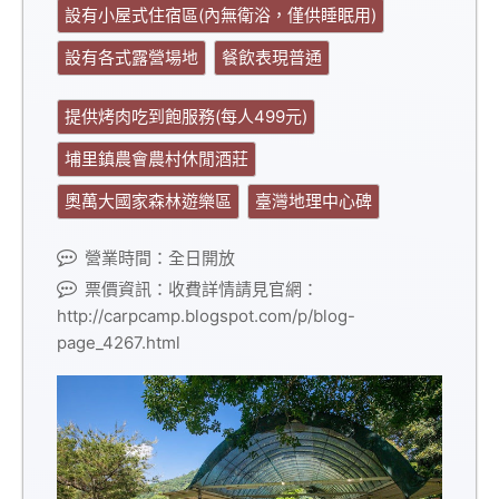
設有小屋式住宿區(內無衛浴，僅供睡眠用)
設有各式露營場地
餐飲表現普通
提供烤肉吃到飽服務(每人499元)
埔里鎮農會農村休閒酒莊
奧萬大國家森林遊樂區
臺灣地理中心碑
營業時間：全日開放
票價資訊：收費詳情請見官網：
http://carpcamp.blogspot.com/p/blog-
page_4267.html