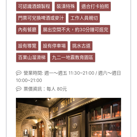
可認識酒類製程
裝潢特殊
適合打卡拍照
門票可兌換啤酒或麥汁
工作人員親切
內有餐廳
展出空間不大，約30分鐘可逛完
設有導覽
設有停車場
挑水古道
百果山溜滑梯
九二一地震教育園區
營業時間: 週一～週五 11:30~21:00 / 週六～週日
10:00~21:00
票價資訊：每人 80元