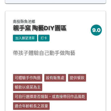
南投縣魚池鄉
親手窯 陶藝DIY園區
9.0
加入願望清單
打卡
帶孩子體驗自己動手做陶藝
可體驗手作陶藝
設有販售處
提供餐飲
餐飲以桌菜為主
可自行選擇是否燒製，或直接帶回作品風乾
適合年齡較長之孩童