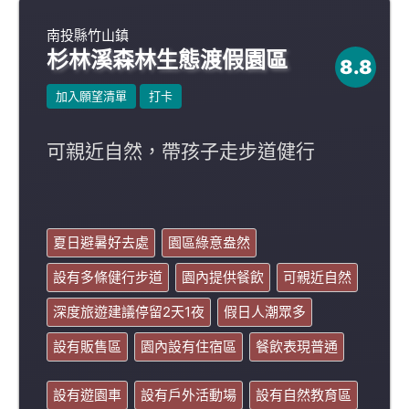
南投縣竹山鎮
杉林溪森林生態渡假園區
8.8
加入願望清單
打卡
可親近自然，帶孩子走步道健行
夏日避暑好去處
園區綠意盎然
設有多條健行步道
園內提供餐飲
可親近自然
深度旅遊建議停留2天1夜
假日人潮眾多
設有販售區
園內設有住宿區
餐飲表現普通
設有遊園車
設有戶外活動場
設有自然教育區