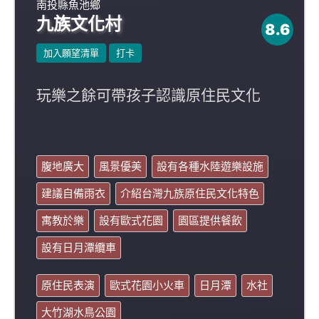
南投縣魚池鄉
九族文化村
8.6
加入願望清單
打卡
玩樂之餘可帶孩子認識原住民文化
腹地廣大
風景優美
設有各種水陸遊樂設施
建議自備雨衣
介紹台灣九族原住民文化特色
寓教於樂
設有歐式花園
園區提供餐飲
設有日月潭纜車
原住民表演
歐式花園小火車
日月潭
水社
大竹湖水鳥公園