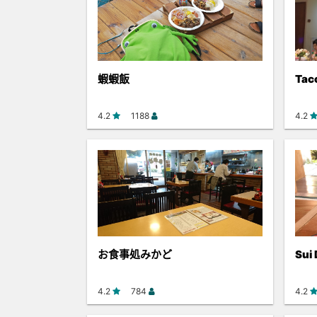
蝦蝦飯
Taco
4.2
1188
4.2
お食事処みかど
Sui
4.2
784
4.2