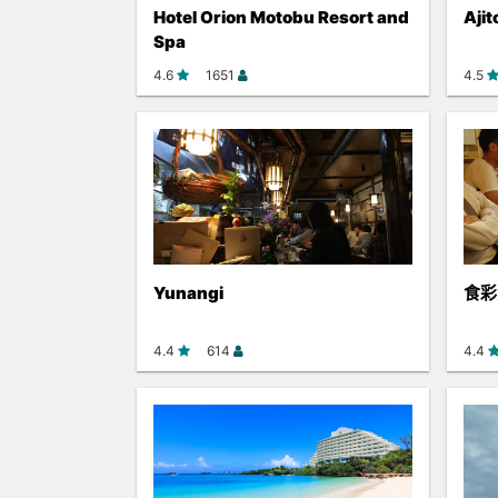
Hotel Orion Motobu Resort and
Ajit
Spa
4.6
1651
4.5
Yunangi
食彩
4.4
614
4.4