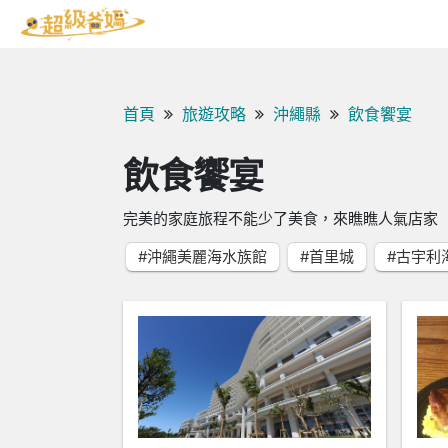
首頁
旅遊攻略
沖繩縣
飲食饗宴
飲食饗宴
完美的家庭旅程不能少了美食，來瞧瞧人氣店家
#沖繩美麗海水族館
#首里城
#古宇利