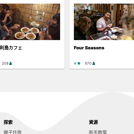
利島カフェ
Four Seasons
208
4
670
探索
資源
親子住宿
新手教學