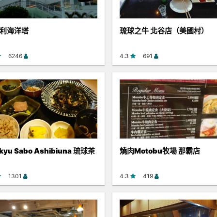
利海洋塔
琉球之牛 北谷店（美國村）
6246
4.3
691
kyu Sabo Ashibiuna 琉球茶
燒肉Motobu牧場 那霸店
1301
4.3
419