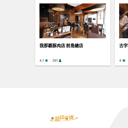
我那覇豚肉店 前島總店
古宇
4.1
261
4