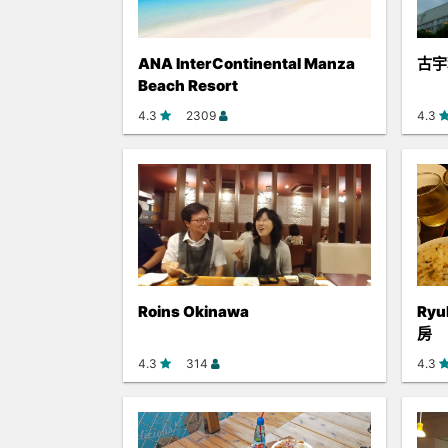
ANA InterContinental Manza
古宇
Beach Resort
4.3
2309
4.3
Roins Okinawa
Ryu
房
4.3
314
4.3