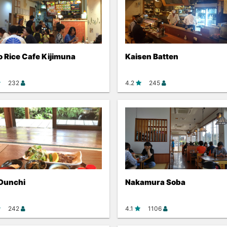
 Rice Cafe Kijimuna
Kaisen Batten
232
4.2
245
 Dunchi
Nakamura Soba
242
4.1
1106