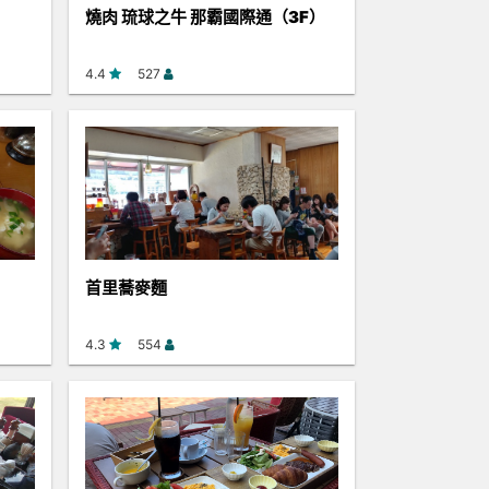
燒肉 琉球之牛 那霸國際通（3F）
4.4
527
首里蕎麥麵
4.3
554