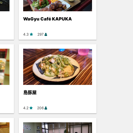
WaGyu Café KAPUKA
4.3
297
島豚屋
4.2
206