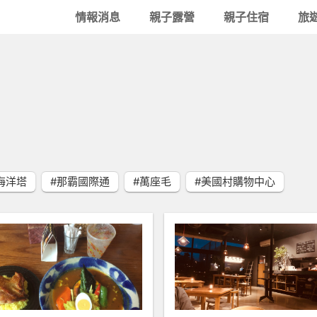
情報消息
親子露營
親子住宿
旅
海洋塔
#那霸國際通
#萬座毛
#美國村購物中心