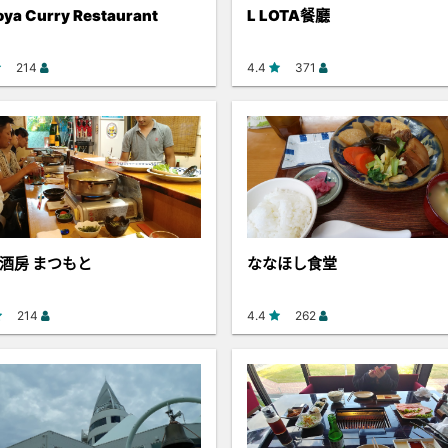
oya Curry Restaurant
L LOTA餐廳
214
4.4
371
酒房 まつもと
ななほし食堂
214
4.4
262