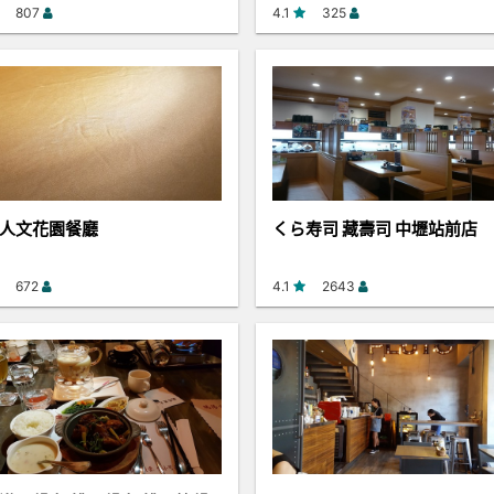
807
4.1
325
人文花園餐廳
くら寿司 藏壽司 中壢站前店
672
4.1
2643