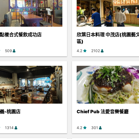
點複合式餐飲成功店
欣葉日本料理 中茂店(桃園藝
區)
509
4.2
2102
義-桃園店
Chief Pub 法愛音樂餐廳
1314
4.2
301