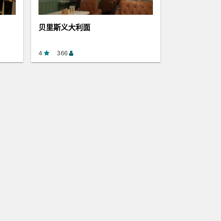
贝里斯义大利面
4
366