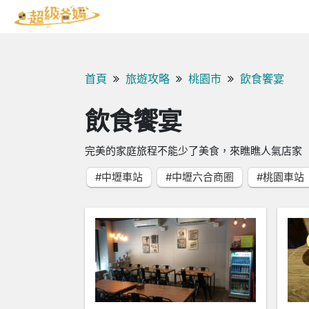
首頁
旅遊攻略
桃園市
飲食饗宴
飲食饗宴
完美的家庭旅程不能少了美食，來瞧瞧人氣店家
#中壢車站
#中壢六合商圈
#桃園車站