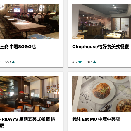
三麥 中壢SOGO店
Chophouse恰好食美式餐廳
683
4.2
705
 FRIDAYS 星期五美式餐廳 桃
義沐 Eat MU 中壢中美店
廳