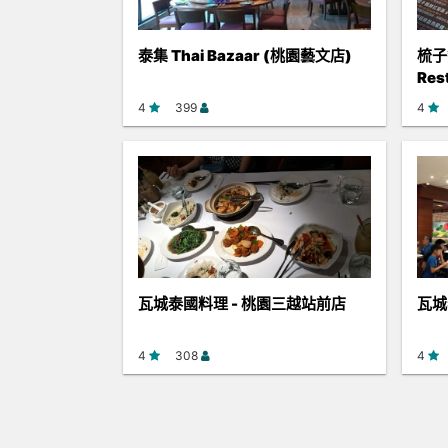
泰集 Thai Bazaar (桃園藝文店)
梳子餐
Res
4
399
4
瓦城泰國料理 - 桃園三越站前店
瓦城
4
308
4