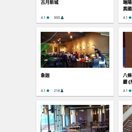
古月新城
端陽
異國
4.1
995
4.1
象迦
八條
廳 
4.1
218
4.1