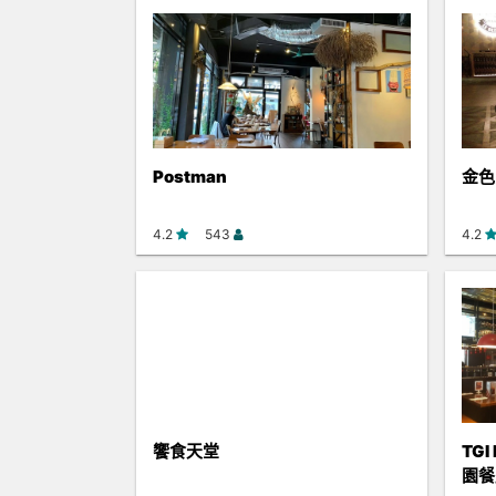
Postman
金色
4.2
543
4.2
饗食天堂
TGI
園餐