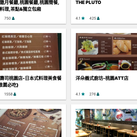
邀月餐廳,桃園餐廳,桃園簡餐,
THE PLUTO
料理,茶點&獨立包廂
750
4.1
425
壽司桃園店-日本式料理美食餐
洋朵義式廚坊-桃園ATT店
(推薦必吃)
1558
4.1
276