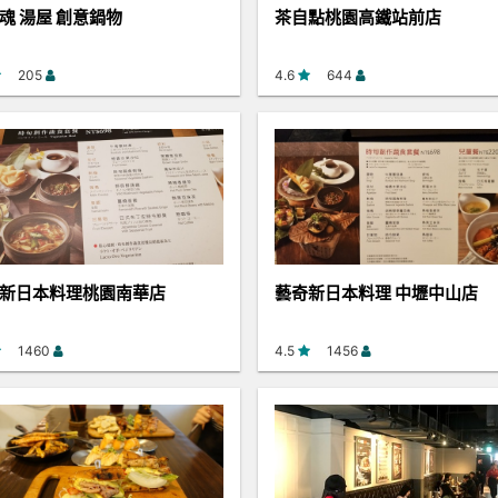
魂 湯屋 創意鍋物
茶自點桃園高鐵站前店
205
4.6
644
新日本料理桃園南華店
藝奇新日本料理 中壢中山店
1460
4.5
1456