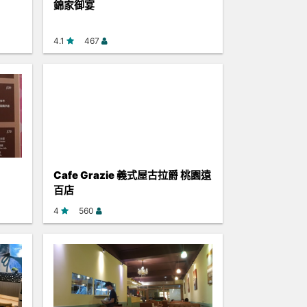
錦家御宴
4.1
467
Cafe Grazie 義式屋古拉爵 桃園遠
百店
4
560