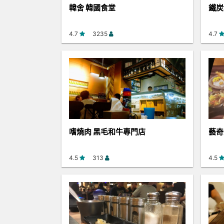
韓舍 韓國食堂
鐵炭
4.7
3235
4.7
嗜燒肉 黑毛和牛專門店
藝奇
4.5
313
4.5