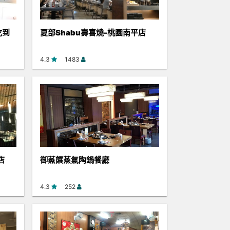
吃到
夏部Shabu壽喜燒-桃園南平店
4.3
1483
店
御蒸饌蒸氣陶鍋餐廳
4.3
252