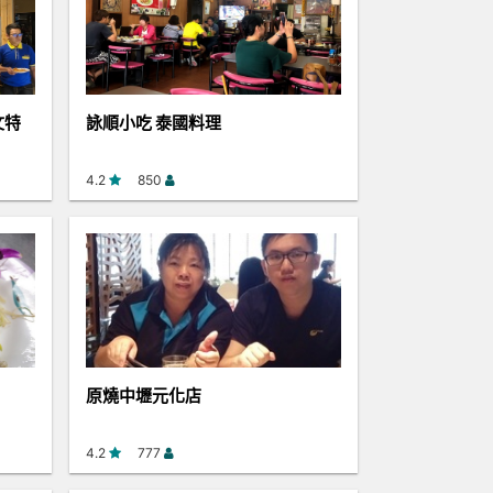
文特
詠順小吃 泰國料理
4.2
850
原燒中壢元化店
4.2
777