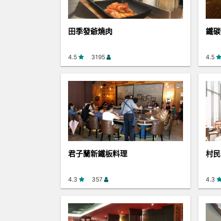
田季發爺燒肉
鐵碳
4.5
3195
4.5
君子蘭新鐵板料理
村民
4.3
357
4.3