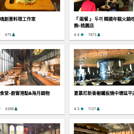
魂創意料理工作室
『 兩餐 』 두끼 韓國年糕火鍋
飽-桃園店
475
4.4
1973
食堂-廚窗港點&海月鍋物
夏慕尼新香榭鐵板燒中壢延平
4269
4.3
1127