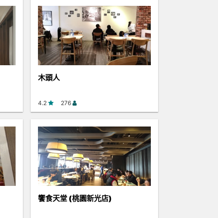
木頭人
4.2
276
饗食天堂 (桃園新光店)