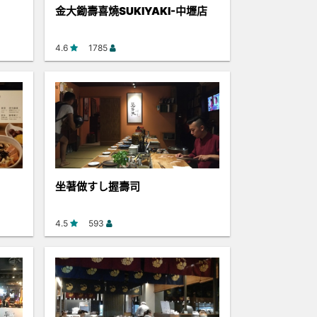
金大鋤壽喜燒SUKIYAKI-中壢店
4.6
1785
坐著做すし握壽司
4.5
593