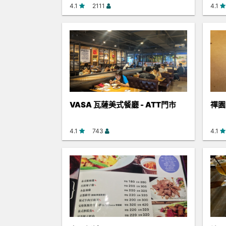
4.1
2111
4.1
VASA 瓦薩美式餐廳 - ATT門市
禪園
4.1
743
4.1