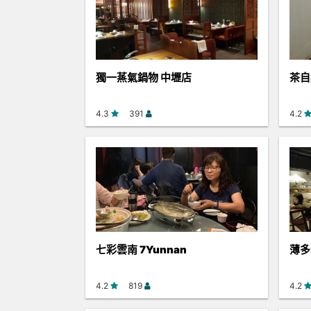
獨一蒸氣鍋物 中壢店
茶自
4.3
391
4.2
七彩雲南 7Yunnan
薄多
4.2
819
4.2