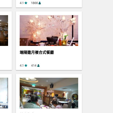
4.1
1866
端陽邀月複合式餐廳
4.1
414