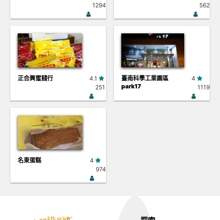
1294
562
正合興蜜餞行
4.1
臺南科學工業園區
4
park17
251
1119
名東蛋糕
4
974