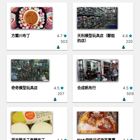
方蘭川布丁
4.7
天利模型玩具店（鄭姐
4.6
的店）
502
220
奇奇模型玩具店
4.5
合成帆布行
4.5
207
509