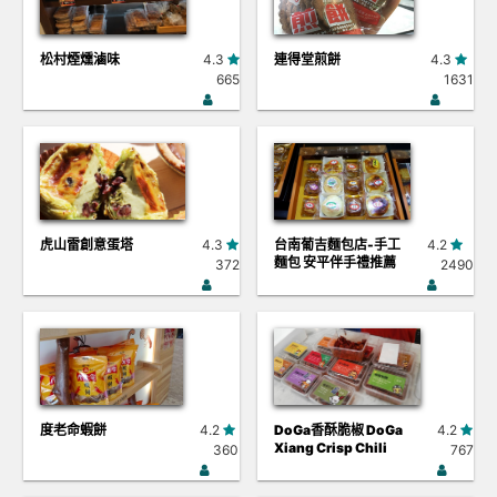
松村煙燻滷味
4.3
連得堂煎餅
4.3
665
1631
虎山雷創意蛋塔
4.3
台南葡吉麵包店-手工
4.2
麵包 安平伴手禮推薦
372
2490
度老命蝦餅
4.2
DoGa香酥脆椒 DoGa
4.2
Xiang Crisp Chili
360
767