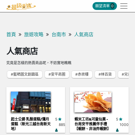
願望清單
0
首頁
旅遊攻略
台南市
人氣商店
人氣商店
究竟是怎樣的熱賣商品呢，不妨實地瞧瞧
#藍晒圖文創園區
#安平商圈
#赤崁樓
#林百貨
#兒童
起士公爵 乳酪蛋糕/彌月
5
蝦米工坊&河童仙菓 -
5
蛋糕（新光三越台南新天
台南安平推薦伴手禮
885
1000
地）
【蝦餅、非油炸蝦餅】