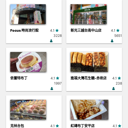
Focus 時尚流行館
4.1
新光三越台南中山店
4.1
3228
5651
依蕾特布丁
4.1
進福大灣花生糖-赤崁店
4.1
1997
238
克林台包
4.1
紅磚布丁安平店
4.1