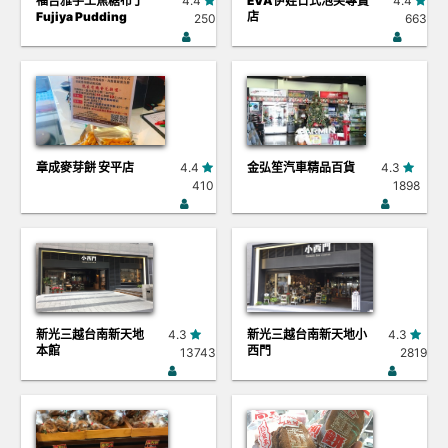
福吉雅手工焦糖布丁
4.4
EVA伊娃日式泡芙專賣
4.4
Fujiya Pudding
店
250
663
章成麥芽餅 安平店
4.4
金弘笙汽車精品百貨
4.3
410
1898
新光三越台南新天地
4.3
新光三越台南新天地小
4.3
本館
西門
13743
2819