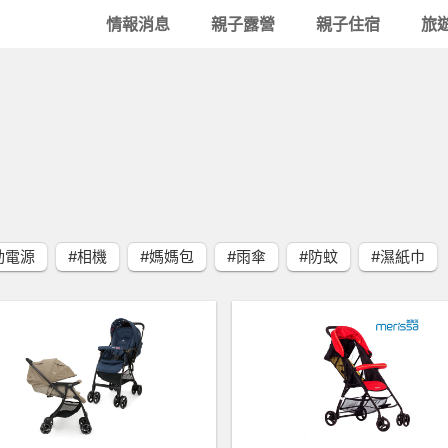
情報消息
親子露營
親子住宿
旅
動電源
#相機
#媽媽包
#雨傘
#防蚊
#濕紙巾