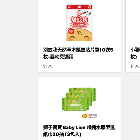
別蚊我天然草本驅蚊貼片買10送5
小獅
枚-嬰幼兒適用
枚)
$135
$108
獅子寶寶 Baby Lion 超純水厚型濕
紙巾20抽 (3包入)