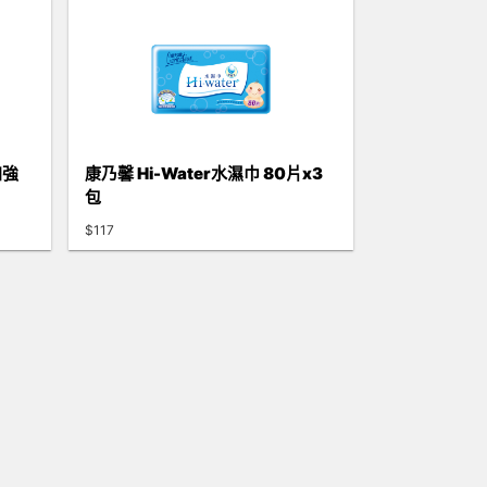
加強
康乃馨 Hi-Water水濕巾 80片x3
包
$117