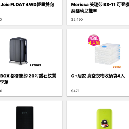
Joie FLOAT 4WD輕量雙向
Merissa 美瑞莎 BX-11 可登
納嬰幼兒推車
80
$2,490
TBOX 都會簡約 20吋鑽石紋質
G+居家 真空衣物收納袋4入
李箱
76
$471