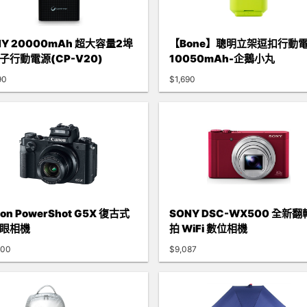
NY 20000mAh 超大容量2埠
【Bone】聰明立架逗扣行動
子行動電源(CP-V20)
10050mAh-企鵝小丸
90
$1,690
on PowerShot G5X 復古式
SONY DSC-WX500 全新
眼相機
拍 WiFi 數位相機
900
$9,087