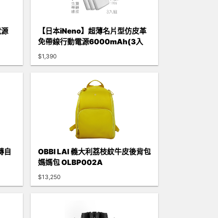
電源
【日本iNeno】超薄名片型仿皮革
免帶線行動電源6000mAh(3入
組)
$1,390
翻轉自
OBBI LAI 義大利荔枝紋牛皮後背包
媽媽包 OLBP002A
$13,250