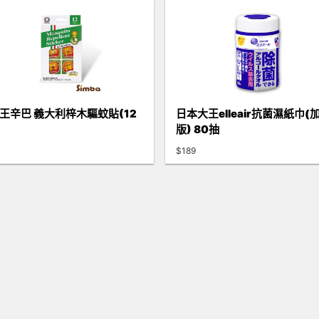
王辛巴 義大利梓木驅蚊貼(12
日本大王elleair抗菌濕紙巾(
版) 80抽
$189