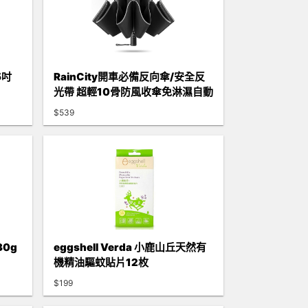
5吋
RainCity開車必備反向傘/安全反
光帶 超輕10骨防風收傘免淋濕自動
摺疊雨傘
$539
0g
eggshell Verda 小鹿山丘天然有
機精油驅蚊貼片12枚
$199