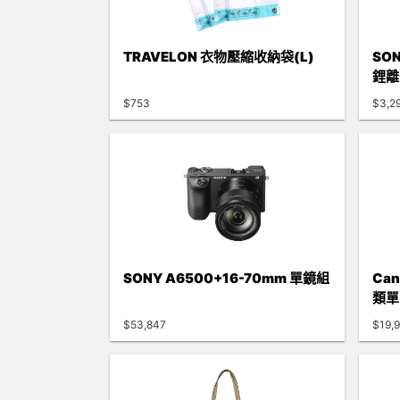
TRAVELON 衣物壓縮收納袋(L)
SO
鋰離
$753
$3,2
SONY A6500+16-70mm 單鏡組
Can
類單
$53,847
$19,