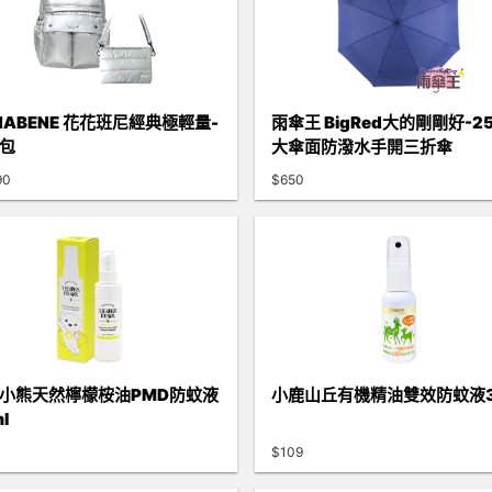
NABENE 花花班尼經典極輕量-
雨傘王 BigRed大的剛剛好-2
包
大傘面防潑水手開三折傘
90
$650
小熊天然檸檬桉油PMD防蚊液
小鹿山丘有機精油雙效防蚊液3
l
$109