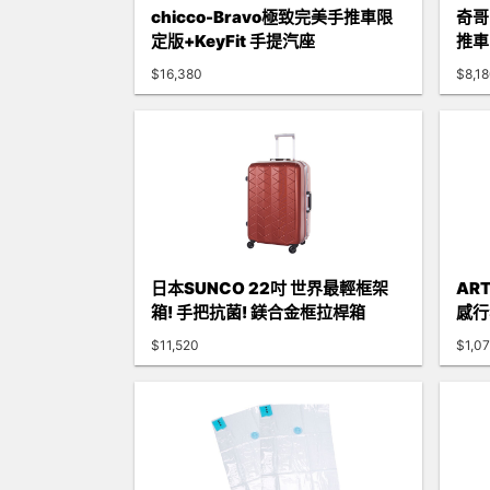
chicco-Bravo極致完美手推車限
奇哥 
定版+KeyFit 手提汽座
推車
$16,380
$8,1
日本SUNCO 22吋 世界最輕框架
AR
箱! 手把抗菌! 鎂合金框拉桿箱
感行
$11,520
$1,0