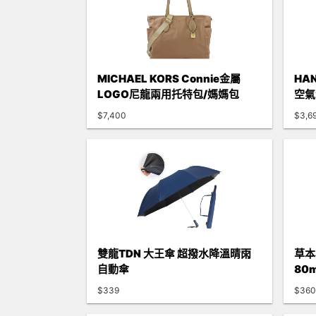
MICHAEL KORS Connie金屬
HA
LOGO尼龍兩用托特包/媽媽包
空氣
$7,400
$3,6
雙龍TDN 大王傘 超撥水降溫晴雨
草本
自動傘
80m
$339
$360