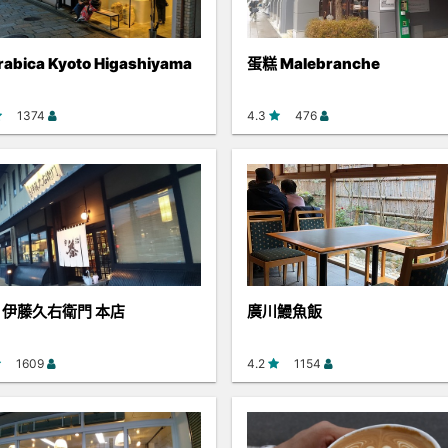
rabica Kyoto Higashiyama
蛋糕 Malebranche
1374
4.3
476
 伊藤久右衛門 本店
廣川鰻魚飯
1609
4.2
1154