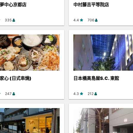
夢中心京都店
中村藤吉平等院店
335
4.4
706
家心 (日式串燒)
日本橋高島屋S.C. 東館
247
4.3
212