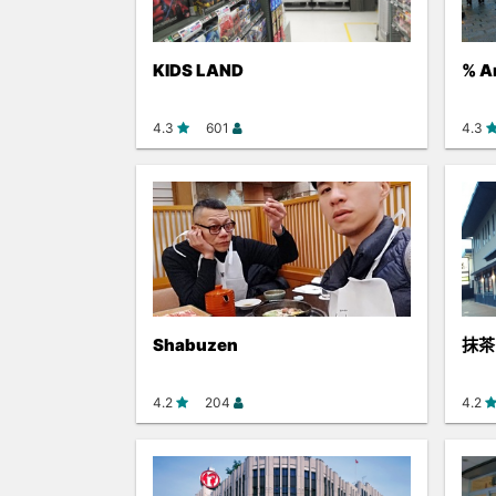
KIDS LAND
% A
4.3
601
4.3
Shabuzen
抹茶
4.2
204
4.2