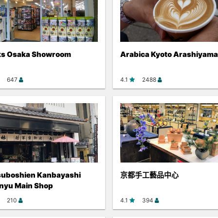
ks Osaka Showroom
Arabica Kyoto Arashiyama
647
4.1
2488
suboshien Kanbayashi
京都手工藝品中心
nyu Main Shop
210
4.1
394