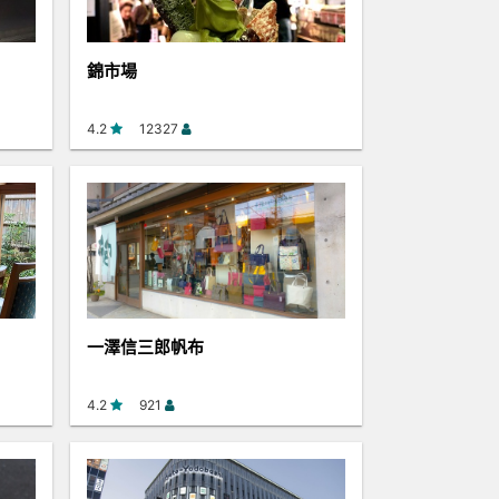
錦市場
4.2
12327
一澤信三郎帆布
4.2
921