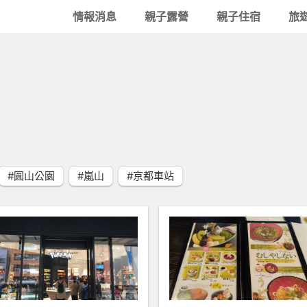
情報消息
親子露營
親子住宿
旅
#圓山公園
#嵐山
#京都車站