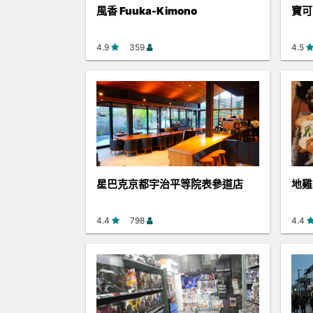
風香 Fuuka-Kimono
寶可
4.9
359
4.5
星巴克京都宇治平等院表參道店
地雞
4.4
798
4.4