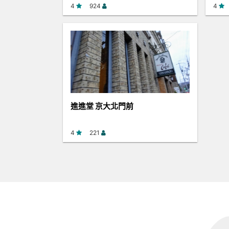
4
924
4
進進堂 京大北門前
4
221