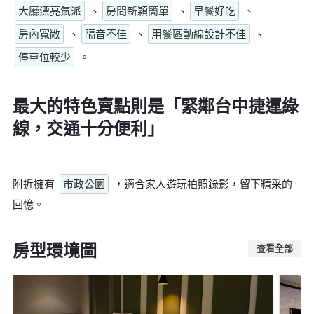
大廳漂亮氣派
、
房間新穎簡單
、
早餐好吃
、
房內寬敞
、
隔音不佳
、
用餐區動線設計不佳
、
停車位較少
。
最大的特色賣點則是
「緊鄰台中捷運綠
線，交通十分便利」
附近擁有
市政公園
，適合家人遊玩拍照錄影，留下精采的
回憶。
房型環境圖
查看全部