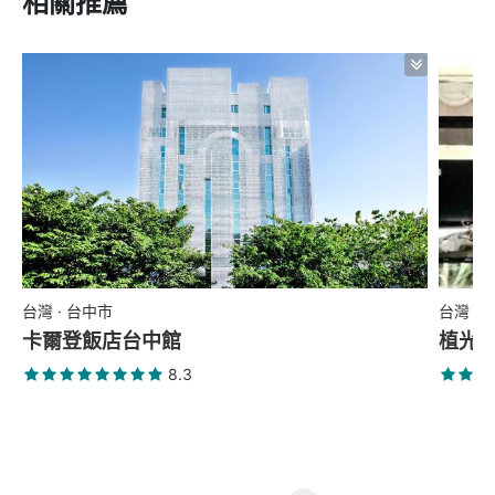
相關推薦
台灣 · 台中市
台灣 ·
卡爾登飯店台中館
植光
8.3