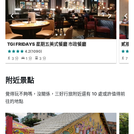
TGI FRIDAYS 星期五美式餐廳 市政餐廳
貳樓餐廳
4.2(1090)
3 分
1 分
3 分
7 分
附近景點
覺得玩不夠嗎，沒關係，三好行旅附近還有 10 處或許值得前
往的地點