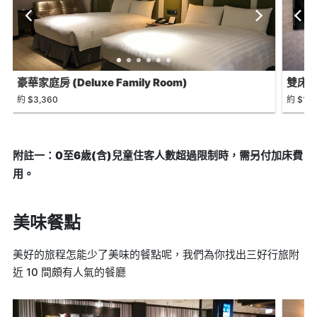
豪華家庭房 (Deluxe Family Room)
雙床房 
約 $3,360
約 $1,8
附註一：0至6歲(含)兒童住客人數超過限制時，需另付加床費
用。
美味餐點
美好的旅程怎能少了美味的餐點呢，我們為你找出三好行旅附
近 10 間頗有人氣的餐廳