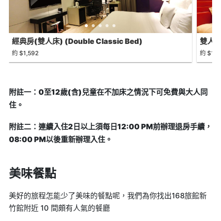
經典房(雙人床) (Double Classic Bed)
雙人房B 
約 $1,592
約 $1,5
附註一：0至12歲(含)兒童在不加床之情況下可免費與大人同
住。
附註二：連續入住2日以上須每日12:00 PM前辦理退房手續，
08:00 PM以後重新辦理入住。
美味餐點
美好的旅程怎能少了美味的餐點呢，我們為你找出168旅館新
竹館附近 10 間頗有人氣的餐廳