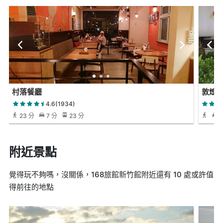
村落餐廳
敦煌第
4.6(1934)
23 分
7 分
23 分
附近景點
覺得玩不夠嗎，沒關係，168旅館新竹館附近還有 10 處或許值
得前往的地點