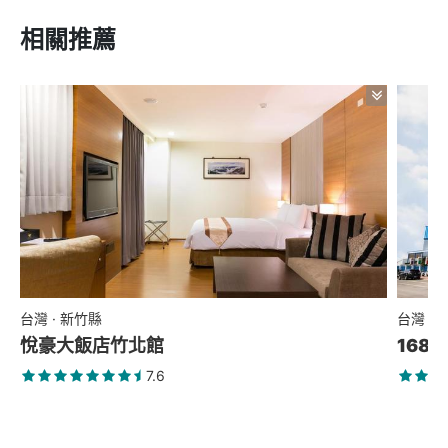
相關推薦
台灣 · 新竹縣
台灣 ·
悅豪大飯店竹北館
168
7.6