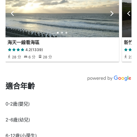
海天一線看海區
新竹1
4.2(1339)
28 分
6 分
28 分
23 
適合年齡
0-2歲(嬰兒)
2-6歲(幼兒)
6-12歲(小學生)