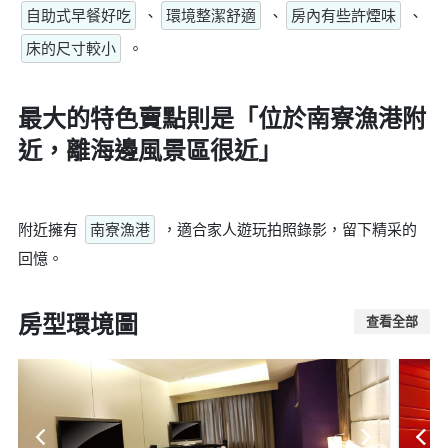
自助式早餐好吃
、
環境整潔舒適
、
房內有些許煙味
、
床的尺寸較小
。
最大的特色賣點則是
「位於南寮漁港附
近，離海邊風景區很近」
附近擁有
南寮漁港
，適合家人遊玩拍照錄影，留下精采的
回憶。
房型環境圖
查看全部