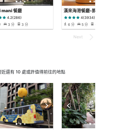
i mani 餐廳
漢來海港餐廳-敦化店
4.2(286)
4(3934)
分
3 分
3 分
6 分
5 分
6 分
近還有 10 處或許值得前往的地點