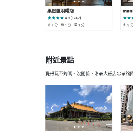
果然匯明曜店
man
4.3(1747)
1 分
1 分
1 分
3 
附近景點
覺得玩不夠嗎，沒關係，洛碁大飯店忠孝館附