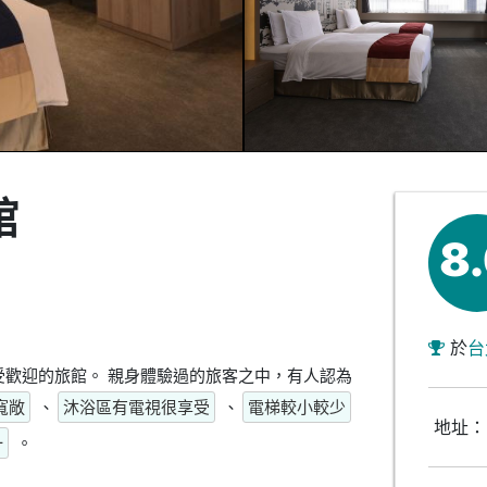
館
8
於
台
歡迎的旅館。 親身體驗過的旅客之中，有人認為
寬敞
、
沐浴區有電視很享受
、
電梯較小較少
地址：
一
。