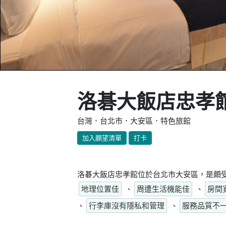
洛碁大飯店忠孝
台灣．台北市．大安區．特色旅館
加入願望清單
打卡
洛碁大飯店忠孝館位於台北市大安區，是頗受
地理位置佳
、
周遭生活機能佳
、
房間
、
行李庫沒有隱私和管理
、
服務品質不