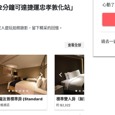
心動了
2分鐘可達捷運忠孝敦化站」
家人遊玩拍照錄影，留下精采的回憶。
過去一
查看全部
友善標準房 (Standard
標準雙人房（無窗）
ssible)
(Standard Double Room (No
價格資訊
約 $2,322
Window))