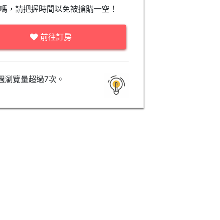
嗎，請把握時間以免被搶購一空！
前往訂房
週瀏覽量超過7次。
標準雙床間- 無窗 ( Standard
行政房(兩床) (Executive
Twin Room No Window)
Room)
約 $2,322
暫無價格資訊