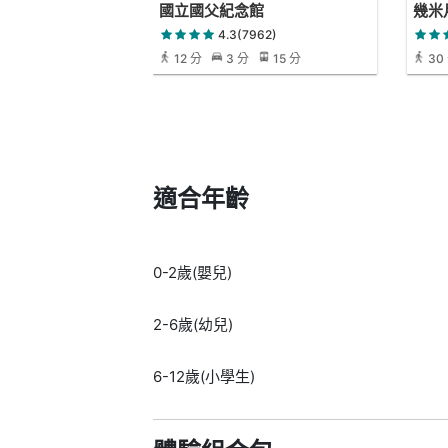
國立國父紀念館
幾米
4.3(7962)
12 分
3 分
15 分
30
適合年齡
0-2歲(嬰兒)
2-6歲(幼兒)
6-12歲(小學生)