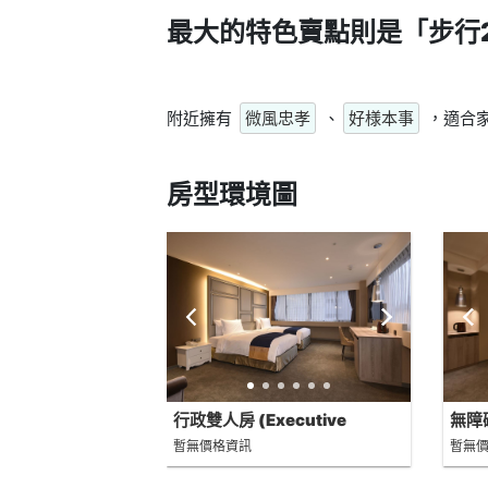
最大的特色賣點則是
「步行
附近擁有
微風忠孝
、
好様本事
，適合
房型環境圖
行政雙人房 (Executive
無障礙
Double Room)
Acce
暫無價格資訊
暫無