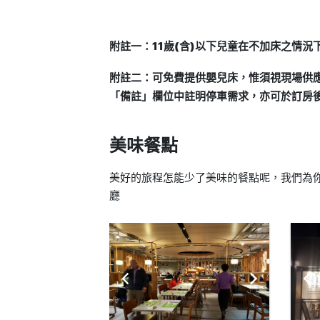
附註一：11歲(含)以下兒童在不加床之情況
附註二：可免費提供嬰兒床，惟須視現場供
「備註」欄位中註明停車需求，亦可於訂房
美味餐點
美好的旅程怎能少了美味的餐點呢，我們為你
廳