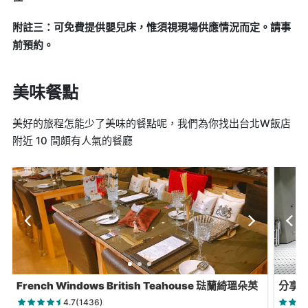
附註三：可免費提供嬰兒床，惟須視現場供應情況而定。請事
前預約。
美味餐點
美好的旅程怎能少了美味的餐點呢，我們為你找出台北W飯店
附近 10 間頗有人氣的餐廳
French Windows British Teahouse 琺蘭綺瑥朵英
分享
式茶餐館
4.7(1436)