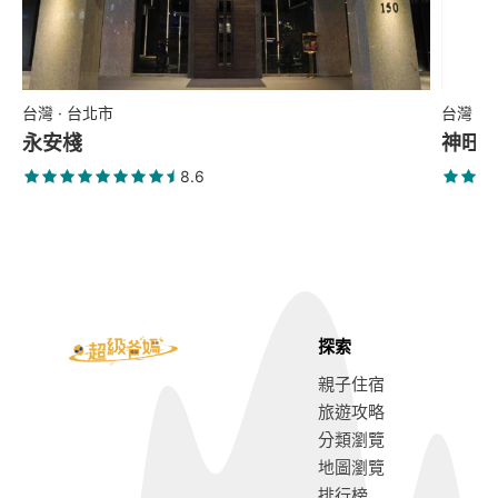
台灣 · 台北市
台灣 ·
永安棧
神旺
8.6
探索
親子住宿
旅遊攻略
分類瀏覽
地圖瀏覽
排行榜