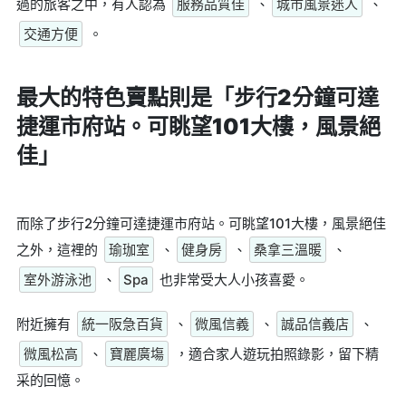
過的旅客之中，有人認為
服務品質佳
、
城市風景迷人
、
交通方便
。
最大的特色賣點則是
「步行2分鐘可達
捷運市府站。可眺望101大樓，風景絕
佳」
而除了步行2分鐘可達捷運市府站。可眺望101大樓，風景絕佳
之外，這裡的
瑜珈室
、
健身房
、
桑拿三溫暖
、
室外游泳池
、
Spa
也非常受大人小孩喜愛。
附近擁有
統一阪急百貨
、
微風信義
、
誠品信義店
、
微風松高
、
寶麗廣塲
，適合家人遊玩拍照錄影，留下精
采的回憶。