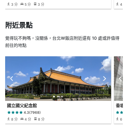
3 分
5 分
3 分
4 分
附近景點
覺得玩不夠嗎，沒關係，台北W飯店附近還有 10 處或許值得
前往的地點
國立國父紀念館
香堤
4.3(7968)
8 分
4 分
8 分
6 分