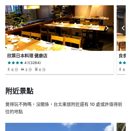
欣葉日本料理 健康店
良食
4.1(3284)
6 分
3 分
6 分
6 分
附近景點
覺得玩不夠嗎，沒關係，台北東旅附近還有 10 處或許值得前
往的地點