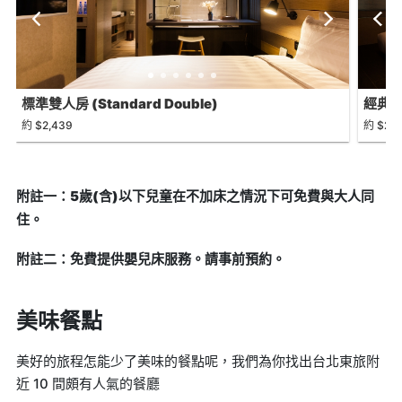
標準雙人房 (Standard Double)
經典房(
約 $2,439
約 $2,5
附註一：5歲(含)以下兒童在不加床之情況下可免費與大人同
住。
附註二：免費提供嬰兒床服務。請事前預約。
美味餐點
美好的旅程怎能少了美味的餐點呢，我們為你找出台北東旅附
近 10 間頗有人氣的餐廳