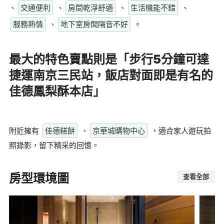
、
交通便利
、
房間乾淨舒適
、
生活機能不錯
、
服務熱情
、
地下室房間隔音不好
。
最大的特色賣點則是
「步行5分鐘可達
捷運南京三民站，飯店對面即是有名的
佳德鳳梨酥本店」
附近擁有
佳德糕餅
、
京華城購物中心
，適合家人遊玩拍
照錄影，留下精采的回憶。
房型環境圖
查看全部