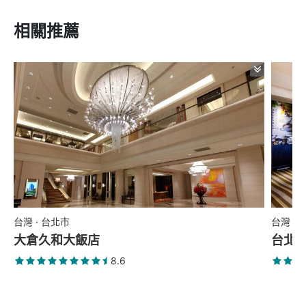
相關推薦
台灣 · 台北市
台灣 ·
大倉久和大飯店
台北
8.6