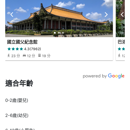
國立國父紀念館
巴洛
4.3(7962)
23 分
12 分
19 分
12 分
適合年齡
0-2歲(嬰兒)
2-6歲(幼兒)