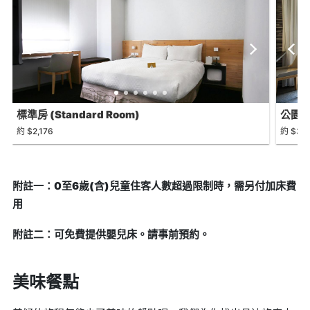
標準房 (Standard Room)
公園景豪
約 $2,176
約 $3,
附註一：0至6歲(含)兒童住客人數超過限制時，需另付加床費
用
附註二：可免費提供嬰兒床。請事前預約。
美味餐點