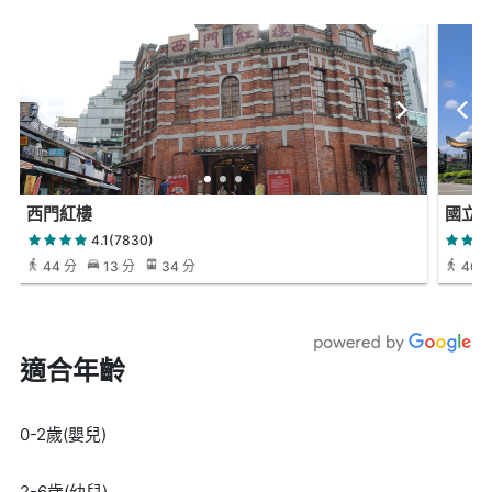
西門紅樓
國立
4.1(7830)
44 分
13 分
34 分
46 
適合年齡
0-2歲(嬰兒)
2-6歲(幼兒)