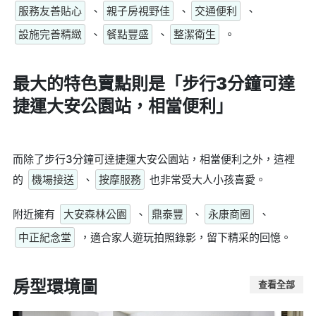
服務友善貼心
、
親子房視野佳
、
交通便利
、
設施完善精緻
、
餐點豐盛
、
整潔衛生
。
最大的特色賣點則是
「步行3分鐘可達
捷運大安公園站，相當便利」
而除了步行3分鐘可達捷運大安公園站，相當便利之外，這裡
的
機場接送
、
按摩服務
也非常受大人小孩喜愛。
附近擁有
大安森林公園
、
鼎泰豐
、
永康商圈
、
中正紀念堂
，適合家人遊玩拍照錄影，留下精采的回憶。
房型環境圖
查看全部