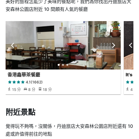
美好的旅程怎能少了美味的餐點呢，我們為你找出丹迪旅店大
安森林公園店附近 10 間頗有人氣的餐廳
香港鑫華茶餐廳
It's 
4.1(1662)
15 分
8 分
18 分
4 分
附近景點
覺得玩不夠嗎，沒關係，丹迪旅店大安森林公園店附近還有 10
處或許值得前往的地點