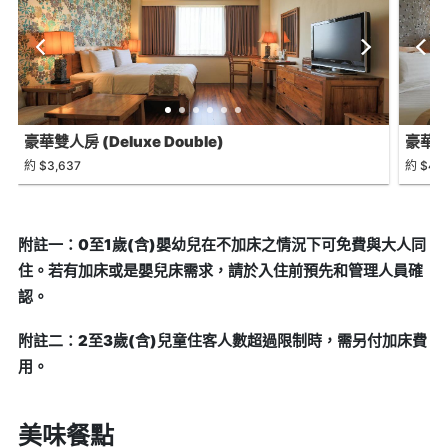
豪華雙人房 (Deluxe Double)
豪華三人
約 $3,637
約 $4,2
附註一：0至1歲(含)嬰幼兒在不加床之情況下可免費與大人同
住。若有加床或是嬰兒床需求，請於入住前預先和管理人員確
認。
附註二：2至3歲(含)兒童住客人數超過限制時，需另付加床費
用。
美味餐點