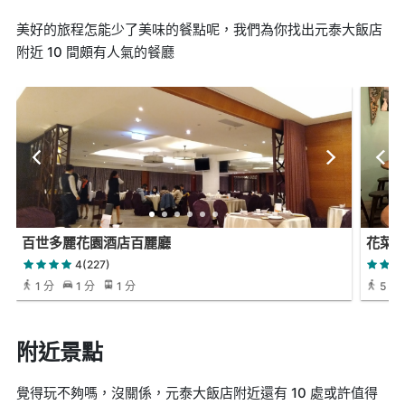
美好的旅程怎能少了美味的餐點呢，我們為你找出元泰大飯店
附近 10 間頗有人氣的餐廳
百世多麗花園酒店百麗廳
花菜
4(227)
1 分
1 分
1 分
5 分
附近景點
覺得玩不夠嗎，沒關係，元泰大飯店附近還有 10 處或許值得