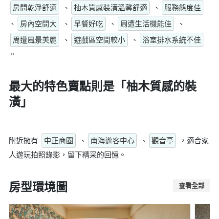
房間乾淨舒適
、
柚木質感裝潢溫馨舒適
、
服務態度佳
、
房內空間大
、
早餐好吃
、
周遭生活機能佳
、
周遭風景美麗
、
遊戲區空間較小
、
浴室排水系統不佳
。
最大的特色賣點則是
「柚木質感的裝
潢」
附近擁有
中正商圈
、
南海遊客中心
、
觀音亭
，適合家
人遊玩拍照錄影，留下精采的回憶。
房型環境圖
查看全部