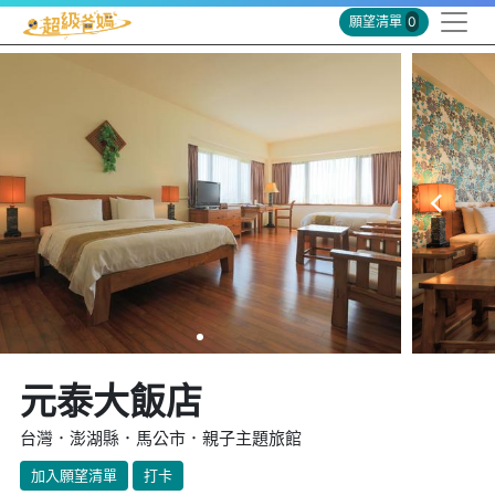
願望清單
0
元泰大飯店
台灣．澎湖縣．馬公市．親子主題旅館
加入願望清單
打卡