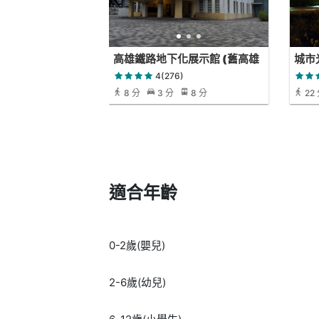
高雄鐵路地下化展示館 (舊高雄
城市
車站)
4(276)
8 分
3 分
8 分
22
適合年齡
0-2歲(嬰兒)
2-6歲(幼兒)