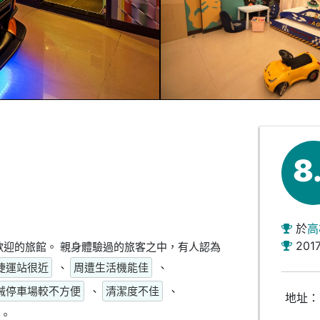
8
於
高
201
迎的旅館。 親身體驗過的旅客之中，有人認為
捷運站很近
、
周遭生活機能佳
、
械停車場較不方便
、
清潔度不佳
、
地址：
。