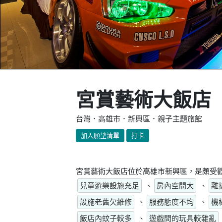
宮賞藝術大飯店
台灣．高雄市．新興區．親子主題旅館
加入願望清單
打卡
宮賞藝術大飯店位於高雄市新興區，是頗受歡
兒童遊樂設施充足
、
房內空間大
、
離
設施老舊欠維修
、
服務態度不均
、
機
飯店內蚊子較多
、
遊戲間的玩具較雜亂