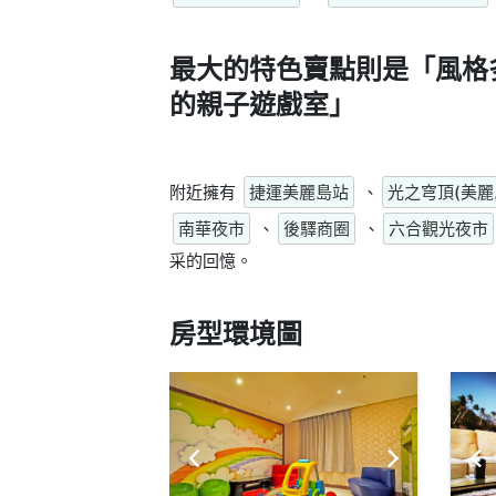
最大的特色賣點則是
「風格
的親子遊戲室」
附近擁有
捷運美麗島站
、
光之穹頂(美麗
南華夜市
、
後驛商圈
、
六合觀光夜市
采的回憶。
房型環境圖