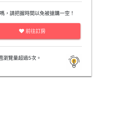
嗎，請把握時間以免被搶購一空！
前往訂房
週瀏覽量超過5次。