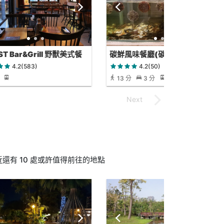
ST Bar&Grill 野獸美式餐
碳鮮風味餐廳(碳烤 燒烤海鮮 熱
炒)
4.2(583)
4.2(50)
13 分
3 分
13 分
有 10 處或許值得前往的地點