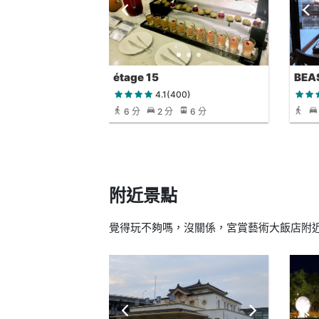
étage 15
BEA
廳
4.1(400)
6 分
2 分
6 分
附近景點
覺得玩不夠嗎，沒關係，宮賞藝術大飯店附近還