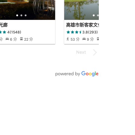
光廊
高雄市新客家文化園區
4(1548)
3.8(293)
 分
6 分
22 分
53 分
9 分
52 分