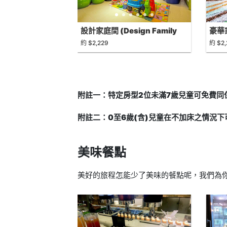
設計家庭間 (Design Family
豪華家
Room)
Suit
約 $2,229
約 $2,
附註一：特定房型2位未滿7歲兒童可免費同
附註二：0至6歲(含)兒童在不加床之情況
美味餐點
美好的旅程怎能少了美味的餐點呢，我們為你