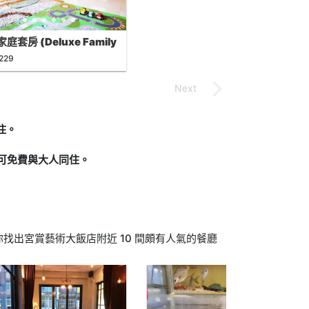
庭套房 (Deluxe Family
e)
229
住。
下可免費與大人同住。
找出宮賞藝術大飯店附近 10 間頗有人氣的餐廳