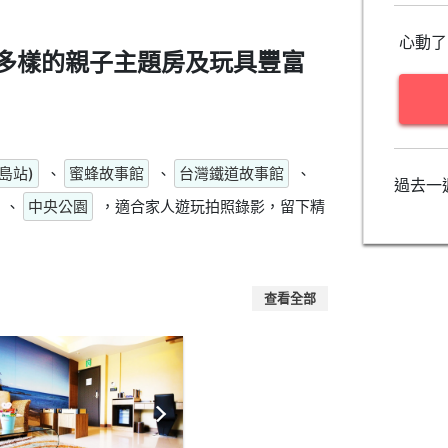
心動了
多樣的親子主題房及玩具豐富
島站)
、
蜜蜂故事館
、
台灣鐵道故事館
、
過去一
、
中央公園
，適合家人遊玩拍照錄影，留下精
查看全部