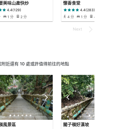
厝美味山產快炒
懷香食堂
4.4(129)
4.4(283)
分
1 分
2 分
4 分
1 分
4 分
附近還有 10 處或許值得前往的地點
嶺風景區
關子嶺好漢坡