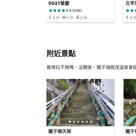
5021餐廳
古早
4.5(56)
2 分
1 分
2 分
2 
附近景點
覺得玩不夠嗎，沒關係，關子嶺統茂溫泉會館
關子嶺天梯
關子