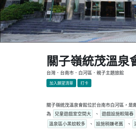
關子嶺統茂溫泉
台灣．台南市．白河區．親子主題旅館
加入願望清單
打卡
關子嶺統茂溫泉會館位於台南市白河區，是頗
為
兒童遊戲室空間大
、
遊戲設施較陽春
溫泉區小黑蚊較多
、
設施稍嫌老舊
、