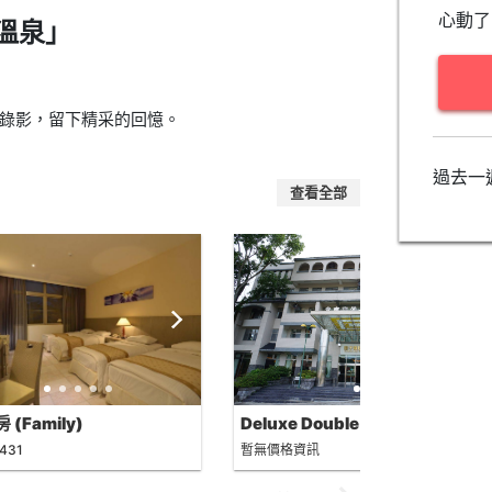
心動了
溫泉」
錄影，留下精采的回憶。
過去一
查看全部
 (Family)
Deluxe Double Room (No Hot
Spring)
,431
暫無價格資訊