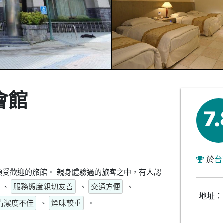
會館
7
於
台
受歡迎的旅館。 親身體驗過的旅客之中，有人認
、
服務態度親切友善
、
交通方便
、
地址：
清潔度不佳
、
煙味較重
。