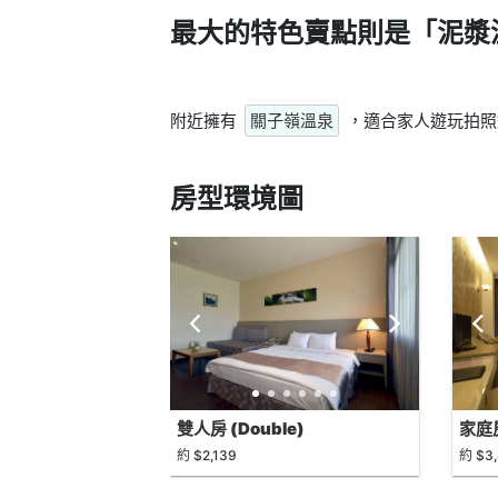
最大的特色賣點則是
「泥漿
附近擁有
關子嶺溫泉
，適合家人遊玩拍照
房型環境圖
雙人房 (Double)
家庭房
約 $2,139
約 $3