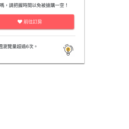
嗎，請把握時間以免被搶購一空！
前往訂房
週瀏覽量超過6次。
Deluxe Quadruple Room (No
Hot Spring)
暫無價格資訊