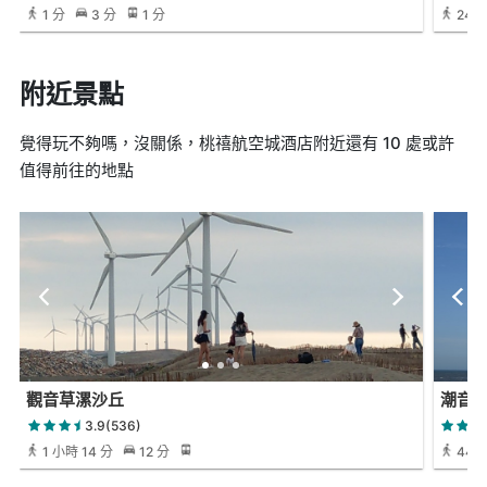
1 分
3 分
1 分
24 
附近景點
覺得玩不夠嗎，沒關係，桃禧航空城酒店附近還有 10 處或許
值得前往的地點
觀音草漯沙丘
潮音
3.9(536)
1 小時 14 分
12 分
44 