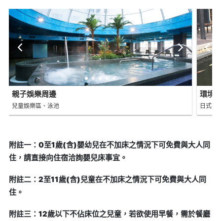
親子娛樂周邊
環境
兒童娛樂區、泳池
日式花
附註一：0至1歲(含)嬰幼兒在不加床之情況下可免費與大人同
住，請直接向住宿洽詢嬰兒床事宜。
附註二：2至11歲(含)兒童在不加床之情況下可免費與大人同
住。
附註三：12歲以下不佔床位之兒童，若欲使用早餐，需於餐廳