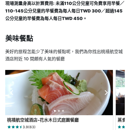
現場測量身高以計算費用: 未滿110公分兒童可免費享用早餐／
110-145公分兒童的早餐費為每人每日TWD 300／超過145
公分兒童的早餐費為每人每日TWD 450。
美味餐點
美好的旅程怎能少了美味的餐點呢，我們為你找出桃禧航空城
酒店附近 10 間頗有人氣的餐廳
桃禧航空城酒店-花水木日式庭園餐廳
蒸食
3.9(63)