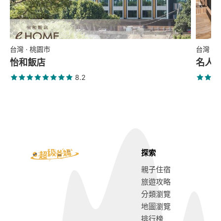
台灣 · 桃園市
台灣 ·
怡和飯店
名人堂花
8.2
探索
親子住宿
旅遊攻略
分類瀏覽
地圖瀏覽
排行榜