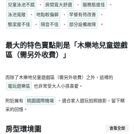
兒童泳池不錯
、
房間寬大舒適
、
服務態度佳
、
泳池寬敞
、
地點較偏僻
、
早餐有待改善
、
整潔度不佳
、
隔音不佳
、
部分設備故障
。
最大的特色賣點則是
「木樂地兒童遊戲
區（需另外收費）」
而除了木樂地兒童遊戲區（需另外收費）之外，這裡的
電玩遊樂區
也非常受大人小孩喜愛。
附近擁有
桃園國際機場
，適合家人遊玩拍照錄影，留下精
采的回憶。
房型環境圖
查看全部