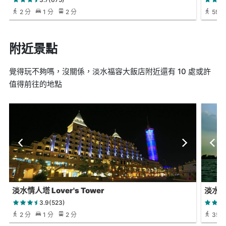
2 分
1 分
2 分
59 
附近景點
覺得玩不夠嗎，沒關係，淡水福容大飯店附近還有 10 處或許
值得前往的地點
淡水情人塔 Lover's Tower
淡水
3.9(523)
2 分
1 分
2 分
35 