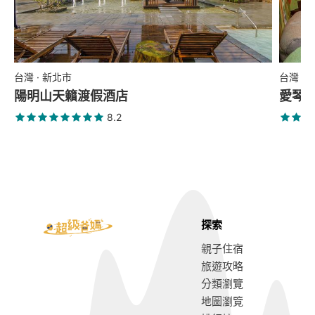
台灣 · 新北市
台灣 ·
陽明山天籟渡假酒店
愛琴
8.2
探索
親子住宿
旅遊攻略
分類瀏覽
地圖瀏覽