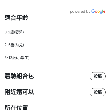
適合年齡
0-2歲(嬰兒)
2-6歲(幼兒)
6-12歲(小學生)
體驗組合包
投稿
附近還可以
投稿
所在位置