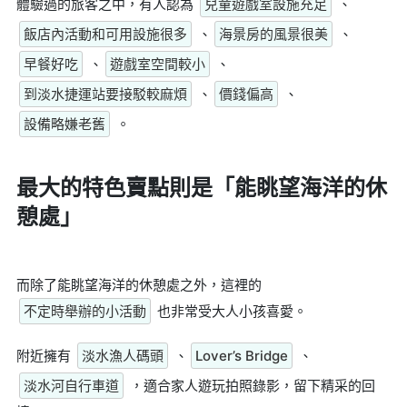
體驗過的旅客之中，有人認為
兒童遊戲室設施充足
、
飯店內活動和可用設施很多
、
海景房的風景很美
、
早餐好吃
、
遊戲室空間較小
、
到淡水捷運站要接駁較麻煩
、
價錢偏高
、
設備略嫌老舊
。
最大的特色賣點則是
「能眺望海洋的休
憩處」
而除了能眺望海洋的休憩處之外，這裡的
不定時舉辦的小活動
也非常受大人小孩喜愛。
附近擁有
淡水漁人碼頭
、
Lover’s Bridge
、
淡水河自行車道
，適合家人遊玩拍照錄影，留下精采的回