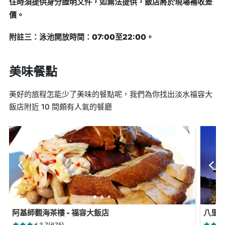
住時須提供身分證明文件，如無法提供，飯店將於現場補收差
價。
附註三：泳池開放時間：07:00至22:00。
美味餐點
美好的旅程怎能少了美味的餐點呢，我們為你找出淡水福容大
飯店附近 10 間頗有人氣的餐廳
阿基師觀海茶樓 - 福容大飯店
八里B
3.7(675)