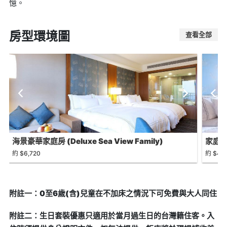
憶。
房型環境圖
查看全部
海景豪華家庭房 (Deluxe Sea View Family)
家庭房 B
約 $6,720
約 $4,
附註一：0至6歲(含)兒童在不加床之情況下可免費與大人同住
附註二：生日套裝優惠只適用於當月過生日的台灣籍住客。入