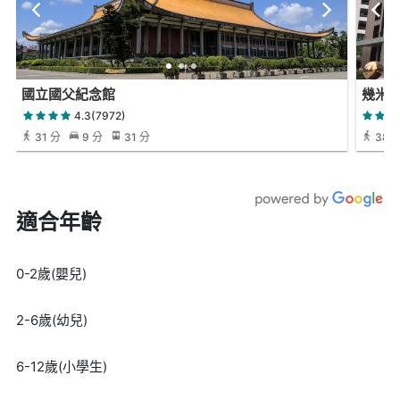
國立國父紀念館
幾米
4.3(7972)
31 分
9 分
31 分
38 
適合年齡
0-2歲(嬰兒)
2-6歲(幼兒)
6-12歲(小學生)