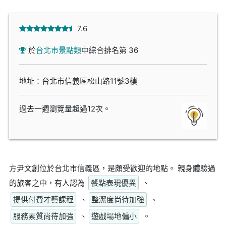
7.6
於
台北市景點類
中綜合排名第 36
地址：台北市信義區松山路11號3樓
過去一週瀏覽量超過12次。
方尹文創位於台北市信義區，是頗受歡迎的地點。 親身體驗過
的旅客之中，有人認為
餐點表現優異
、
提供付費才藝課程
、
整潔度尚待加強
、
服務素質尚待加強
、
遊戲場地偏小
。