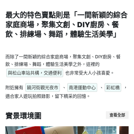
最大的特色賣點則是
「一間新穎的綜合
家庭商場，聚集文創、DIY廚房、餐
飲、排練場、舞蹈，體驗生活美學」
而除了一間新穎的綜合家庭商場，聚集文創、DIY廚房、餐
飲、排練場、舞蹈，體驗生活美學之外，這裡的
與松山車站共構，交通便利
也非常受大人小孩喜愛。
附近擁有
饒河街觀光夜市
、
南港運動中心
、
彩虹橋
，
適合家人遊玩拍照錄影，留下精采的回憶。
實景環境圖
查看全部