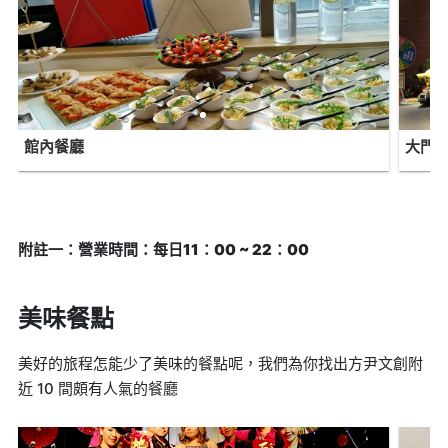
館內餐廳
大門
附註一：營業時間：每日11：00 ~ 22：00
美味餐點
美好的旅程怎能少了美味的餐點呢，我們為你找出方尹文創附
近 10 間頗有人氣的餐廳