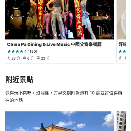
China Pa Dining & Live Music 中國父音樂餐廳
好味
4.4(80)
23 分
6 分
23 分
附近景點
覺得玩不夠嗎，沒關係，方尹文創附近還有 10 處或許值得前
往的地點