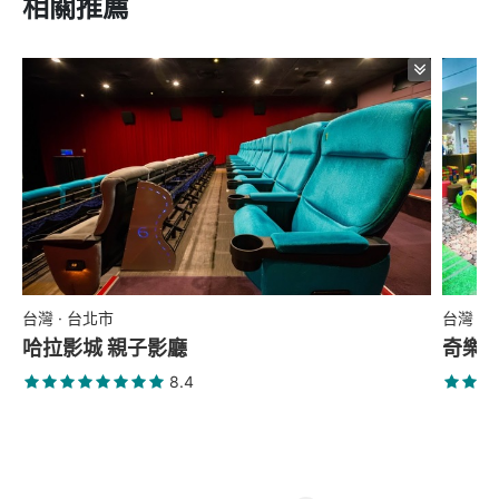
相關推薦
台灣 · 台北市
台灣 ·
哈拉影城 親子影廳
奇樂
8.4