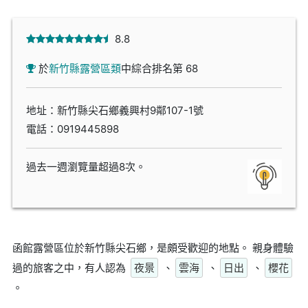
8.8
於
新竹縣露營區類
中綜合排名第 68
地址：新竹縣尖石鄉義興村9鄰107-1號
電話：
0919445898
過去一週瀏覽量超過8次。
函館露營區位於新竹縣尖石鄉，是頗受歡迎的地點。 親身體驗
過的旅客之中，有人認為
夜景
、
雲海
、
日出
、
櫻花
。