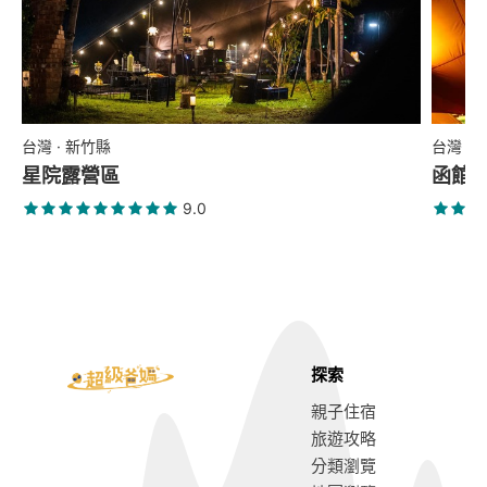
台灣 · 新竹縣
台灣 ·
星院露營區
函館
9.0
探索
親子住宿
旅遊攻略
分類瀏覽