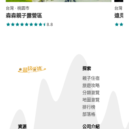
台灣 · 桃園市
台灣 ·
森森親子露營區
遠見
8.8
探索
親子住宿
旅遊攻略
分類瀏覽
地圖瀏覽
排行榜
部落格
資源
公司介紹