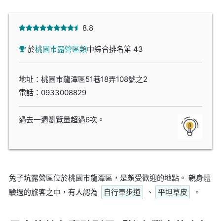
8.8
於
桃園市露營區類
中綜合排名第 43
地址：桃園市龍潭區51巷18弄108號之2
電話：
0933008829
過去一週瀏覽量超過6次。
兔子坑露營區位於桃園市龍潭區，是頗受歡迎的地點。 親身體
驗過的旅客之中，有人認為
自行車步道
、
平坦草皮
。