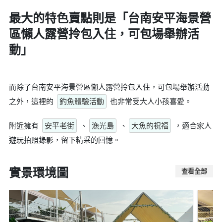
最大的特色賣點則是
「台南安平海景營
區懶人露營拎包入住，可包場舉辦活
動」
而除了台南安平海景營區懶人露營拎包入住，可包場舉辦活動
之外，這裡的
釣魚體驗活動
也非常受大人小孩喜愛。
附近擁有
安平老街
、
漁光島
、
大魚的祝福
，適合家人
遊玩拍照錄影，留下精采的回憶。
實景環境圖
查看全部