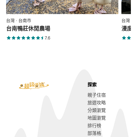
台灣 · 台南市
台灣 ·
台南鴨莊休閒農場
漫度
7.6
探索
親子住宿
旅遊攻略
分類瀏覽
地圖瀏覽
排行榜
部落格