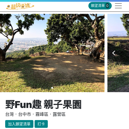
願望清單
0
野Fun趣 親子果園
台灣．台中市．霧峰區．露營區
加入願望清單
打卡