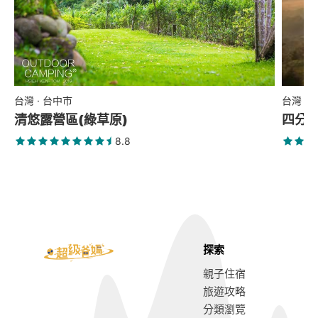
台灣 · 台中市
台灣 ·
清悠露營區(綠草原)
四分
8.8
探索
親子住宿
旅遊攻略
分類瀏覽