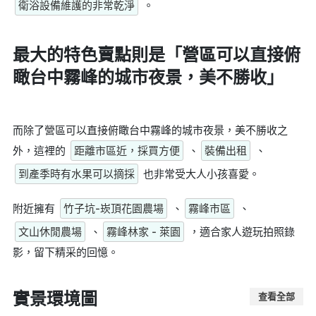
衛浴設備維護的非常乾淨
。
最大的特色賣點則是
「營區可以直接俯
瞰台中霧峰的城市夜景，美不勝收」
而除了營區可以直接俯瞰台中霧峰的城市夜景，美不勝收之
外，這裡的
距離市區近，採買方便
、
裝備出租
、
到產季時有水果可以摘採
也非常受大人小孩喜愛。
附近擁有
竹子坑-崁頂花園農場
、
霧峰市區
、
文山休閒農場
、
霧峰林家 - 萊園
，適合家人遊玩拍照錄
影，留下精采的回憶。
實景環境圖
查看全部