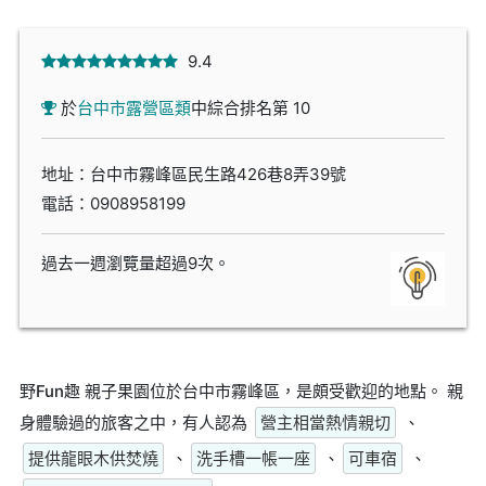
9.4
於
台中市露營區類
中綜合排名第 10
地址：台中市霧峰區民生路426巷8弄39號
電話：
0908958199
過去一週瀏覽量超過9次。
野Fun趣 親子果園位於台中市霧峰區，是頗受歡迎的地點。 親
身體驗過的旅客之中，有人認為
營主相當熱情親切
、
提供龍眼木供焚燒
、
洗手槽一帳一座
、
可車宿
、