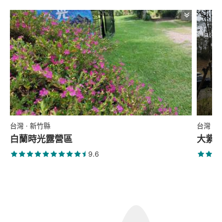
台灣 · 新竹縣
台灣 ·
白蘭時光露營區
大紫
9.6