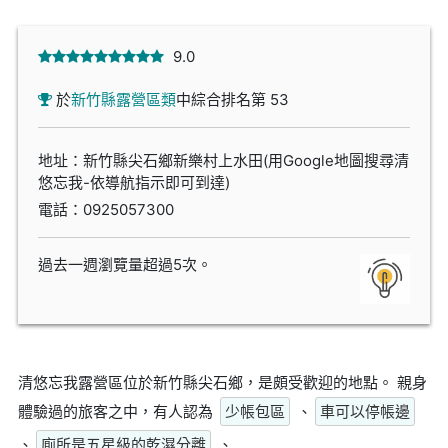
9.0
於
新竹縣露營區類
中綜合排名第 53
地址：新竹縣尖石鄉新樂村上水田(用Google地圖搜尋清
悠忘我-依導航指示即可到達)
電話：
0925057300
過去一週瀏覽量超過5次。
清悠忘我露營區位於新竹縣尖石鄉，是頗受歡迎的地點。 親身
體驗過的旅客之中，有人認為
少帳包區
、
車可以停帳邊
、
廁所是五星級的乾濕分離
、