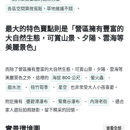
各區空間算微寬鬆，草地維護不錯
。
最大的特色賣點則是
「營區擁有豐富的
大自然生態，可賞山景、夕陽、雲海等
美麗景色」
而除了營區擁有豐富的大自然生態，可賞山景、夕陽、雲海等
美麗景色之外，這裡的
海拔 800 公尺
、
螢火蟲
、
戲水池
、
桂竹筍季
、
星空
也非常受大人小孩喜愛。
附近擁有
甕碧潭瀑布
、
鴛鴦谷瀑布
、
內灣老街
，適合
家人遊玩拍照錄影，留下精采的回憶。
實景環境圖
查看全部