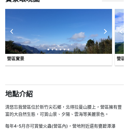
營區實景
營區
地點介紹
清悠忘我營區位於新竹尖石鄉，北得拉曼山腰上，營區擁有豐
富的大自然生態，可賞山景、夕陽、雲海等美麗景色。
每年4-5月亦可賞螢火蟲(營區內)，營地附近還有甕碧潭瀑